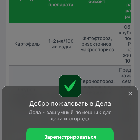
объект
препарата
расх
рабоч
раств
Обраб
клубней
Фитофтороз,
посад
1–2 мл/100
Картофель
ризоктониоз,
Расх
мл воды
макроспориоз
рабо
жидкос
100 мл
Предпос
замачи
Пероноспороз,
семян 
корневые и
ном ра
Огурец
прикорневые
раство
открытого и
2 мл/100 мл
гнили,
течени
защищенного
воды
Добро пожаловать в Дела
угловатая
часов. 
грунта
пятнистость
рабо
Дела - ваш умный помощник для
листьев
жидкос
дачи и огорода
100 мл/ 
сем
Пероноспороз,
Внесен
Зарегистрироваться