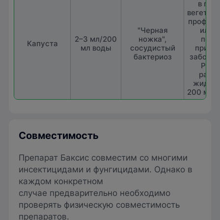
в пер
вегетац
профила
"Черная
или 
2–3 мл/200
ножка",
перв
Капуста
мл воды
сосудистый
призн
бактериоз
заболев
Расх
рабо
жидкос
200 мл/1
Совместимость
Препарат Баксис совместим со многими
инсектицидами и фунгицидами. Однако в
каждом конкретном
случае предварительно необходимо
проверять физическую совместимость
препаратов.