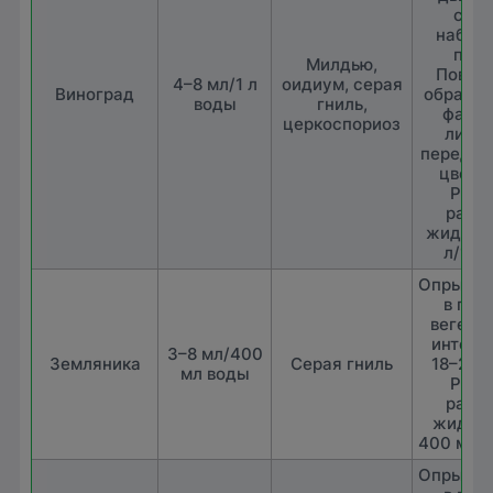
сока
набух
поче
Милдью,
Повто
4–8 мл/1 л
оидиум, серая
Виноград
обработк
воды
гниль,
фазу 
церкоспориоз
листь
перед и
цвете
Расх
рабо
жидкост
л/10 к
Опрыски
в пер
вегета
интерв
3–8 мл/400
Земляника
Серая гниль
18–20 д
мл воды
Расх
рабо
жидкос
400 мл/1
Опрыски