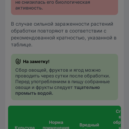
не снизилась его биологическая
активность.
В случае сильной зараженности растений
обработки повторяют в соответствии с
рекомендованной кратностью, указанной в
таблице.
Сбор овощей, фруктов и ягод можно
проводить через сутки после обработки.
Перед употреблением в пищу собранные
овощи и фрукты следует
тщательно
промыть водой.
Спосо
вре
Норма
обрабо
Вредный
Культура
применения
нор