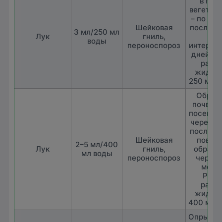
в пер
вегетаци
– по всх
Шейковая
послед
3 мл/250 мл
Лук
гниль,
– с
воды
пероноспороз
интерва
дней. Р
рабо
жидкос
250 мл/1
Обраб
почвы 
посевом
через 1
после п
Шейковая
повто
2–5 мл/400
Лук
гниль,
обрабо
мл воды
пероноспороз
через 1
меся
Расх
рабо
жидкос
400 мл/1
Опрыски