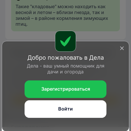
Такие "кладовые" можно находить как
весной и летом – вблизи гнезда, так и
зимой – в районе кормления зимующих
птиц.
Когда можно увидеть сорокопута
Добро пожаловать в Дела
Дела - ваш умный помощник для
В зависимости от климата региона, в
дачи и огорода
разных частях России может быть как
перелетной, так и кочующей или
зимующей птицей.
Зарегистрироваться
1
2
3
4
5
6
7
8
9
10
11
12
Войти
Гнездование