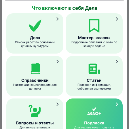
Что включают в себя Дела
Дела
Мастер-классы
Список работ по основным
Подробные описания с фото по
дачным культурам
каждой задаче
Справочники
Статьи
Настоящая энциклопедия для
Полезная информация,
дачника
собранная экспертами
Яйца сорокопута серого
Didier Descouens
/wikimedia.org
Пары птиц занимают гнездовые участки
Вопросы и ответы
Подписка
примерно в апреле.
Для внимательных и
Для тех кто хочет получать