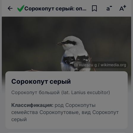
Сорокопут серый: описание птицы, фото, образ жизни и интересные факты
xulescu g
/
wikimedia.org
Сорокопут серый
Сорокопут большой (lat. Lanius excubitor)
Классификация:
род Сорокопуты
семейства Сорокопутовые, вид Сорокопут
серый