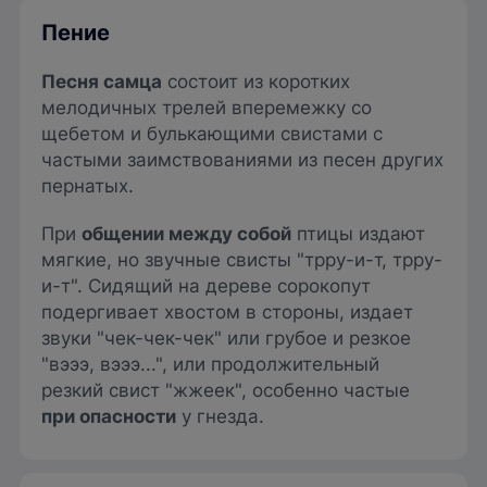
Пение
Песня самца
состоит из коротких
мелодичных трелей вперемежку со
щебетом и булькающими свистами с
частыми заимствованиями из песен других
пернатых.
При
общении между собой
птицы издают
мягкие, но звучные свисты "трру-и-т, трру-
и-т". Сидящий на дереве сорокопут
подергивает хвостом в стороны, издает
звуки "чек-чек-чек" или грубое и резкое
"вэээ, вэээ...", или продолжительный
резкий свист "жжеек", особенно частые
при опасности
у гнезда.