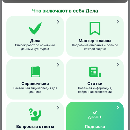
Что включают в себя Дела
Яйцо сороки
Дела
Мастер-классы
Bowdie
/wikimedia.org
Список работ по основным
Подробные описания с фото по
дачным культурам
каждой задаче
Гнезда сороки строят на небольшой высоте
на деревьях, но в антропогенных
ландшафтах в целях безопасности гораздо
выше, чем в природе.
Справочники
Статьи
Постройка длится около 10 дней. Новое
Настоящая энциклопедия для
Полезная информация,
дачника
собранная экспертами
гнездо почти всегда строится поблизости
от прошлогоднего, иногда даже на его
основе. В процессе устройства участвуют и
самцы, и самки.
Вопросы и ответы
Подписка