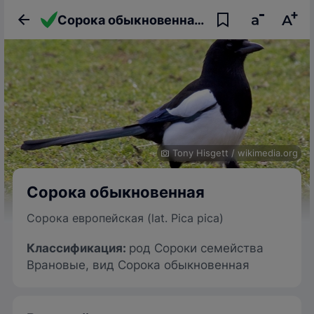
Сорока обыкновенная: описание птицы, фото, образ жизни и интересные факты
Tony Hisgett
/
wikimedia.org
Сорока обыкновенная
Сорока европейская (lat. Pica pica)
Классификация:
род Сороки семейства
Врановые, вид Сорока обыкновенная