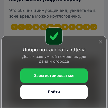
Это обычный зимующий вид, увидеть ее в
зоне ареала можно круглогодично.
1
2
3
4
5
6
7
8
9
10
11
12
Гнездование
Добро пожаловать в Дела
Дела - ваш умный помощник для
дачи и огорода
Зарегистрироваться
Войти