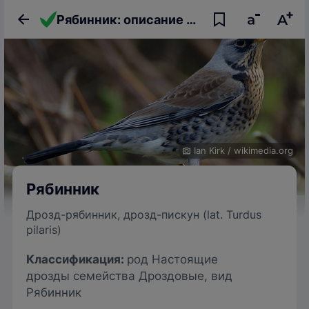
Рябинник: описание птицы, фото, образ жизни и интересные факты
Ian Kirk
/
wikimedia.org
Рябинник
Дрозд-рябинник, дрозд-пискун (lat. Turdus
pilaris)
Классификация:
род Настоящие
дрозды семейства Дроздовые, вид
Рябинник