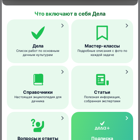
Гнездо с яйцами рябинника
Svetlana Egorova
/wikimedia.org
Что включают в себя Дела
К выбору гнездового участка и постройке
гнезда птицы приступают примерно в
апреле. Гнездится рябинник иногда
одиночными парами, но чаще колониями –
Дела
Мастер-классы
Список работ по основным
Подробные описания с фото по
как малыми, так и насчитывающими до
дачным культурам
каждой задаче
100 пар.
Тех, кто нарушит покой колонии,
Справочники
Статьи
особенно в период гнездования, ждет
Настоящая энциклопедия для
Полезная информация,
массовая атака птиц – при приближении
дачника
собранная экспертами
врага рябинники с громким стрекотанием
атакуют его, нередко забрасывая
экскрементами.
Гнезда
птицы устраивают высоко на
Вопросы и ответы
Подписка