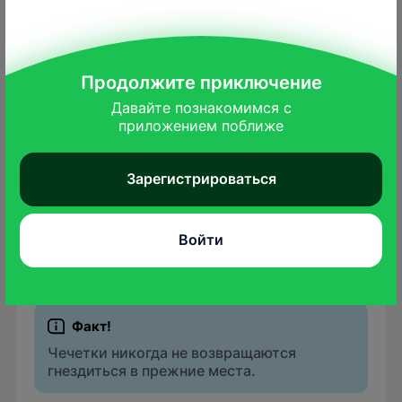
Яйца чечетки
Didier Descouens
/wikimedia.org
Продолжите приключение
Гнездятся чечетки на деревьях на
различной высоте или в кустарниках среди
Давайте познакомимся с

приложением поближе
леса.
Их
гнездо
– мягкая толстостенная "чаша"
Зарегистрироваться
из тонких веточек, хвои, травинок, мха,
растительного пуха и лишайников. Лоток
выстлан мелкими травинками, корешками,
Войти
шерстью, иногда – перьями или
растительным пухом.
Чечетки никогда не возвращаются
гнездиться в прежние места.