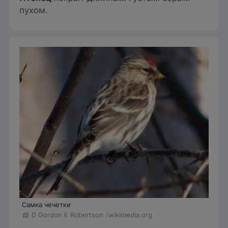
пухом.
Самка чечетки
D Gordon E Robertson
/wikimedia.org