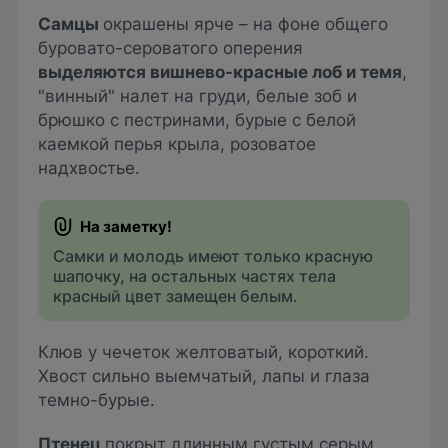
Самцы
окрашены ярче – на фоне общего
буровато-сероватого оперения
выделяются вишнево-красные лоб и темя
,
"винный" налет на груди, белые зоб и
брюшко с пестринами, бурые с белой
каемкой перья крыла, розоватое
надхвостье.
Самки и молодь имеют только красную
шапочку, на остальных частях тела
красный цвет замещен белым.
Клюв у чечеток желтоватый, короткий.
Хвост сильно выемчатый, лапы и глаза
темно-бурые.
Птенец
покрыт длинным густым серым