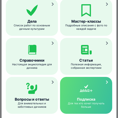
1
2
3
4
5
6
7
8
9
10
11
12
Дела
Мастер-классы
Список работ по основным
Подробные описания с фото по
Гнездование
дачным культурам
каждой задаче
Справочники
Статьи
Настоящая энциклопедия для
Полезная информация,
дачника
собранная экспертами
Вопросы и ответы
Подписка
Для внимательных и
Для тех кто хочет получать
заботливых дачников
больше