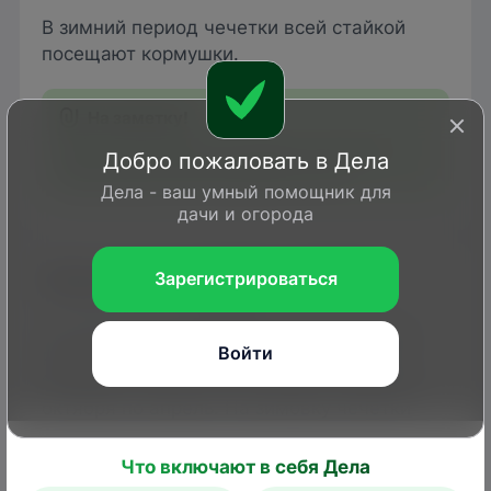
В зимний период чечетки всей стайкой
посещают кормушки.
При этом птички способны отгонять от
Добро пожаловать в Дела
корма даже более крупных птиц.
Дела - ваш умный помощник для
дачи и огорода
Когда можно увидеть чечетку
Зарегистрироваться
Это обычный зимующий вид. Хотя птица
Войти
распространена повсеместно, чаще и в
большем количестве ее можно увидеть с
октября по апрель. На зимовку чечетки
часто откочевывают в более южные
регионы.
Что включают в себя Дела