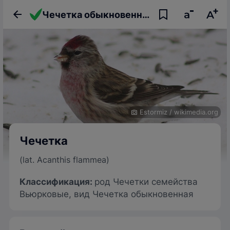
Чечетка обыкновенная: описание птицы, фото, образ жизни и интересные факты
Estormiz
/
wikimedia.org
Чечетка
(lat. Acanthis flammea)
Классификация:
род Чечетки семейства
Вьюрковые, вид Чечетка обыкновенная