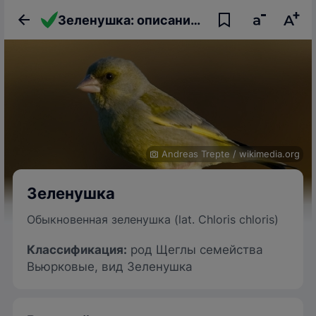
Зеленушка: описание птицы, фото, образ жизни и интересные факты
Andreas Trepte
/
wikimedia.org
Зеленушка
Обыкновенная зеленушка (lat. Chloris chloris)
Классификация
:
род Щеглы семейства
Вьюрковые, вид Зеленушка