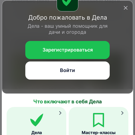
довольно рано – в первой половине марта.
1
2
3
4
5
6
7
8
9
10
11
12
Добро пожаловать в Дела
Дела - ваш умный помощник для
дачи и огорода
Гнездование
Зарегистрироваться
Войти
Что включают в себя Дела
Дела
Мастер-классы