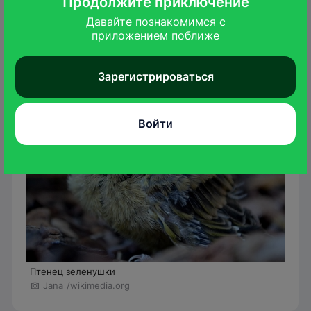
Продолжите приключение
насиживают их в течение 12–14 дней, пока
Давайте познакомимся с

самец приносит корм.
приложением поближе
Зарегистрироваться
Войти
Птенец зеленушки
Jana
/wikimedia.org