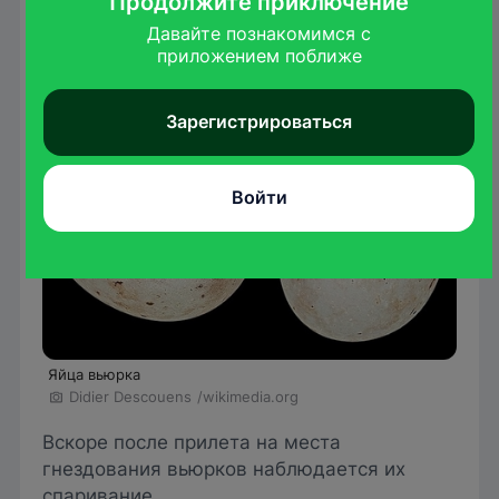
Продолжите приключение
Давайте познакомимся с

приложением поближе
Зарегистрироваться
Войти
Яйца вьюрка
Didier Descouens
/wikimedia.org
Вскоре после прилета на места
гнездования вьюрков наблюдается их
спаривание.