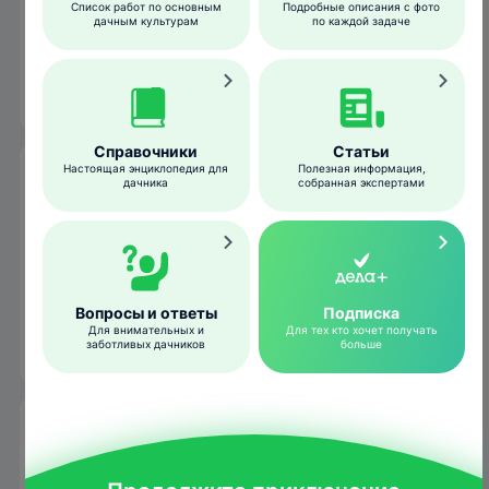
Список работ по основным
Подробные описания с фото
дачным культурам
по каждой задаче
Зимуют они в Южной Азии и Южной
Европе.
Справочники
Статьи
Настоящая энциклопедия для
Полезная информация,
Когда можно увидеть вьюрка
дачника
собранная экспертами
Из всех вьюрковых у этого вида
наблюдается наиболее выраженное
перелетное поведение.
Вопросы и ответы
Подписка
1
2
3
4
5
6
7
8
9
10
11
12
Для внимательных и
Для тех кто хочет получать
заботливых дачников
больше
Гнездование