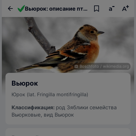
Вьюрок: описание птицы, фото, образ жизни и интересные факты
Boschfoto
/
wikimedia.org
Вьюрок
Юрок (lat. Fringilla montifringilla)
Классификация:
род Зяблики семейства
Вьюрковые, вид Вьюрок