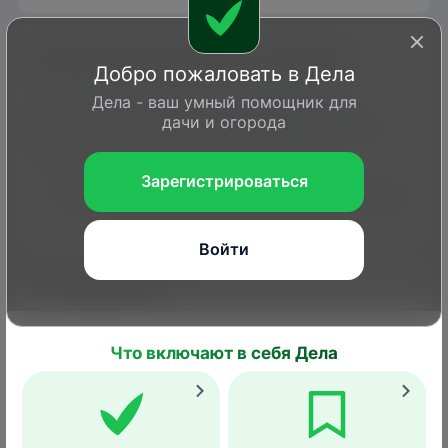
Когда можно увидеть соловья
Добро пожаловать в Дела
Дела - ваш умный помощник для
Улетают на зимовку и возвращаются
дачи и огорода
весной птицы по ночам, не образуя стай.
Зимуют в юго-восточной Африке.
Зарегистрироваться
1
2
3
4
5
6
7
8
9
10
11
12
Войти
Гнездование
Что включают в себя Дела