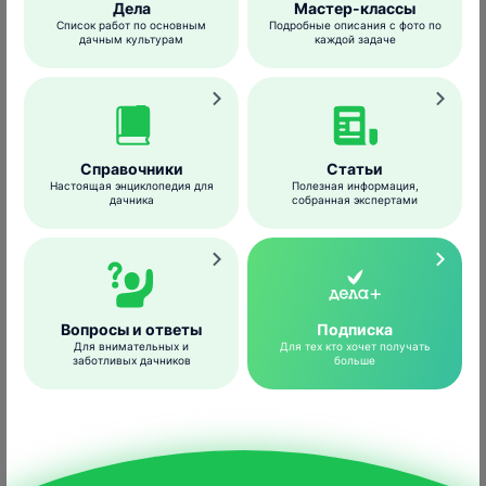
Дела
Мастер-классы
Список работ по основным
Подробные описания с фото по
дачным культурам
каждой задаче
Справочники
Статьи
Настоящая энциклопедия для
Полезная информация,
дачника
собранная экспертами
Яйца соловья
Roger Culos
/wikimedia.org
Гнездятся соловьи
отдельными парами
Вопросы и ответы
Подписка
после распускания листвы на деревьях или
Для внимательных и
Для тех кто хочет получать
кустарниках.
заботливых дачников
больше
Небрежное
гнездо
(чаще из полуистлевших
листьев, стоящих ребром, реже – из
стеблей трав) птицы строят обычно на
земле в лесной подстилке у корней