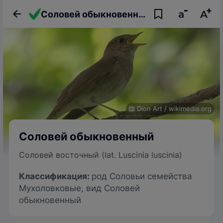
Соловей обыкновенный: описание птицы, фото, образ жизни и интересные факты
Dion Art
/
wikimedia.org
Соловей обыкновенный
Соловей восточный (lat. Luscinia luscinia)
Классификация:
род Соловьи семейства
Мухоловковые, вид Соловей
обыкновенный