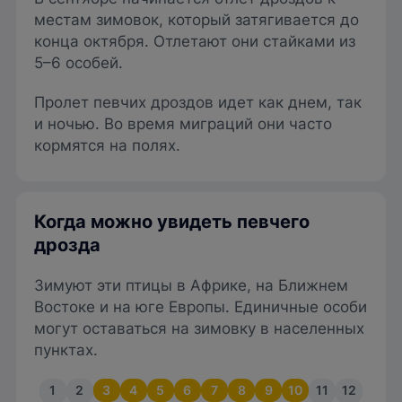
местам зимовок, который затягивается до
конца октября. Отлетают они стайками из
5–6 особей.
Пролет певчих дроздов идет как днем, так
и ночью. Во время миграций они часто
кормятся на полях.
Когда можно увидеть певчего
дрозда
Зимуют эти птицы в Африке, на Ближнем
Востоке и на юге Европы. Единичные особи
могут оставаться на зимовку в населенных
пунктах.
1
2
3
4
5
6
7
8
9
10
11
12