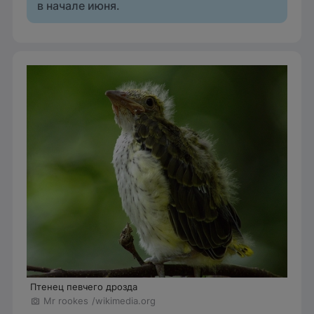
в начале июня.
Птенец певчего дрозда
Mr rookes
/wikimedia.org