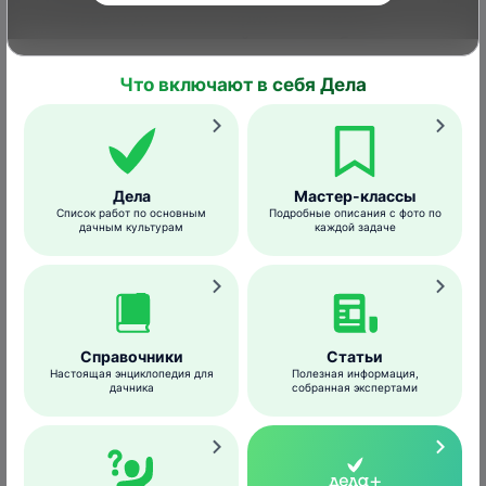
В первые дни после прилета певчие
дрозды держатся стайками и собираются
по утрам и вечерам в одних и тех же
Что включают в себя Дела
местах.
К размножению птицы приступают с
апреля. Гнездятся певчие дрозды
одиночными парами. Этому предшествует
Дела
Мастер-классы
Список работ по основным
Подробные описания с фото по
период ухаживания
с ритуальными
дачным культурам
каждой задаче
танцами и пением.
Место для гнезда выбирает самка.
Справочники
Статьи
Настоящая энциклопедия для
Полезная информация,
дачника
собранная экспертами
Гнезда
представляют собой громоздкие
чаши из сухих стеблей травянистых
растений, которые скреплены и обмазаны
изнутри землей, смешанной со слюной.