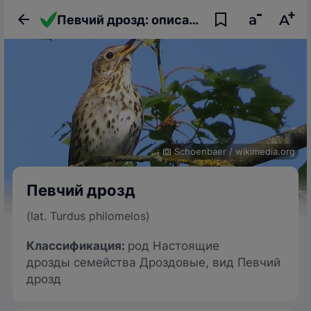
Певчий дрозд: описание птицы, фото, образ жизни и интересные факты
Schoenbaer
/
wikimedia.org
Певчий дрозд
(lat. Turdus philomelos)
Классификация:
род Настоящие
дрозды семейства Дроздовые, вид Певчий
дрозд