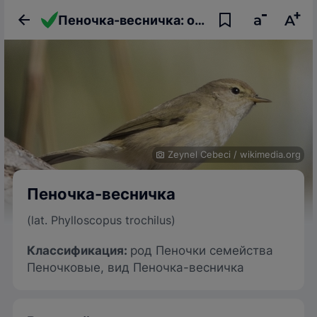
Пеночка-весничка: описание птицы, фото, образ жизни и интересные факты
Zeynel Cebeci
/
wikimedia.org
Пеночка-весничка
(lat. Phylloscopus trochilus)
Классификация:
род Пеночки семейства
Пеночковые, вид Пеночка-весничка