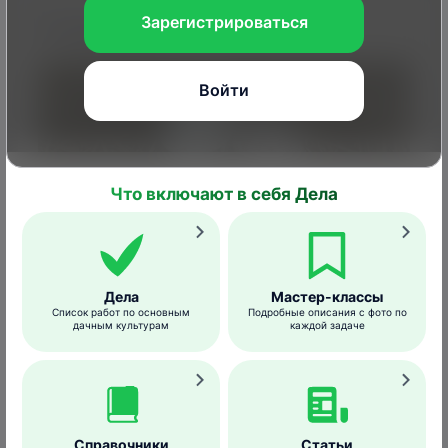
Зарегистрироваться
Гнездование
Войти
Что включают в себя Дела
Дела
Мастер-классы
Список работ по основным
Подробные описания с фото по
дачным культурам
каждой задаче
Яйца пеночки
Notafly
/wikimedia.org
К гнездованию пеночки приступают
обычно в начале мая,
гнездо
(рыхлый
Справочники
Статьи