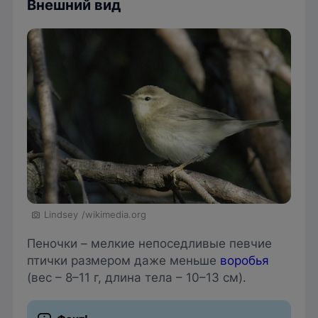
Внешний вид
Lindsey
/wikimedia.org
Пеночки – мелкие непоседливые певчие
птички размером даже меньше
воробья
(вес – 8–11 г, длина тела – 10–13 см).