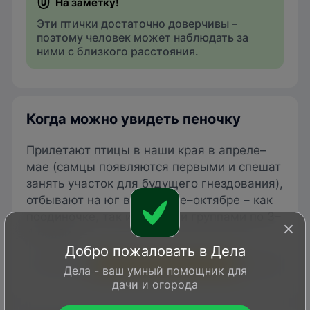
Эти птички достаточно доверчивы –
поэтому человек может наблюдать за
ними с близкого расстояния.
Когда можно увидеть пеночку
Прилетают птицы в наши края в апреле–
мае (самцы появляются первыми и спешат
занять участок для будущего гнездования),
отбывают на юг в сентябре–октябре – как
поодиночке, так и мелкими группами по 3–
4 особи.
Добро пожаловать в Дела
1
2
3
4
5
6
7
8
9
10
11
12
Дела - ваш умный помощник для
дачи и огорода