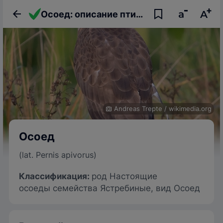
Осоед: описание птицы, фото, образ жизни и интересные факты
Andreas Trepte
/
wikimedia.org
Осоед
(lat. Pernis apivorus)
Классификация:
род Настоящие
осоеды семейства Ястребиные, вид Осоед