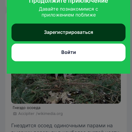
Продолжите приключение
Давайте познакомимся с

приложением поближе
Гнездование
Зарегистрироваться
Войти
Гнездо осоеда
Accipiter
/wikimedia.org
Гнездится осоед одиночными парами на