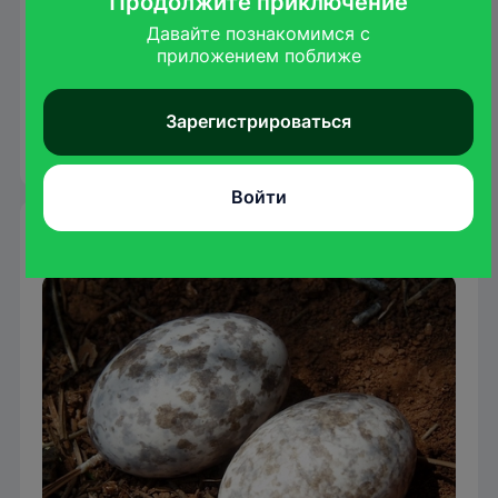
Продолжите приключение
Обыкновенный козодой – типичный
перелетный вид, который ежегодно
Давайте познакомимся с

совершает дальние миграции, в основном
приложением поближе
в Африку.
Зарегистрироваться
1
2
3
4
5
6
7
8
9
10
11
12
Войти
Гнездование