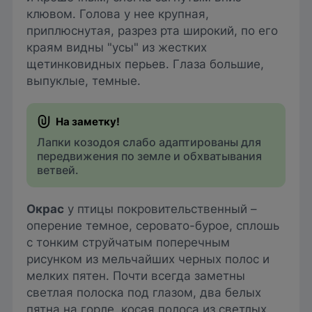
клювом. Голова у нее крупная,
приплюснутая, разрез рта широкий, по его
краям видны "усы" из жестких
щетинковидных перьев. Глаза большие,
выпуклые, темные.
Лапки козодоя слабо адаптированы для
передвижения по земле и обхватывания
ветвей.
Окрас
у птицы покровительственный –
оперение темное, серовато-бурое, сплошь
с тонким струйчатым поперечным
рисунком из мельчайших черных полос и
мелких пятен. Почти всегда заметны
светлая полоска под глазом, два белых
пятна на горле, косая полоса из светлых