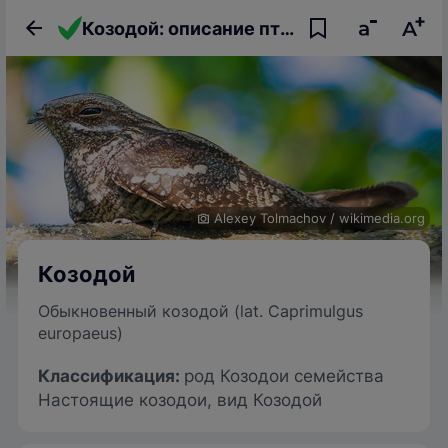
Козодой: описание птицы, фото, образ жизни и интересные факты
Alexey Tolmachov
/
wikimedia.org
Козодой
Обыкновенный козодой (lat. Caprimulgus
europaeus)
Классификация:
род Козодои семейства
Настоящие козодои, вид Козодой