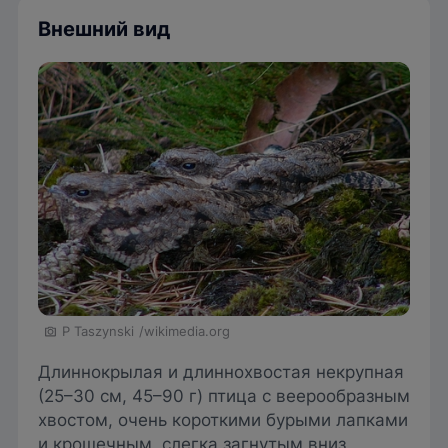
Внешний вид
P Taszynski
/wikimedia.org
Длиннокрылая и длиннохвостая некрупная
(25–30 см, 45–90 г) птица с веерообразным
хвостом, очень короткими бурыми лапками
и крошечным, слегка загнутым вниз