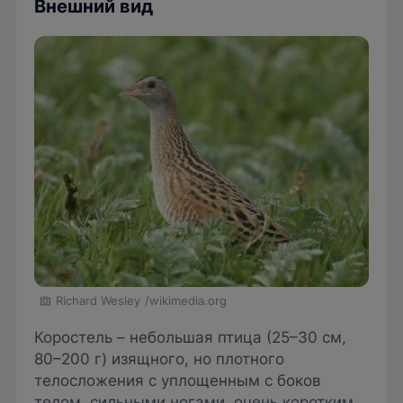
Внешний вид
Richard Wesley
/wikimedia.org
Коростель – небольшая птица (25–30 см,
80–200 г) изящного, но плотного
телосложения с уплощенным с боков
телом, сильными ногами, очень коротким