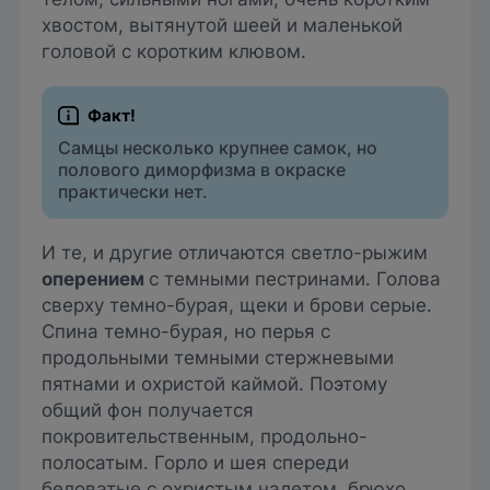
хвостом, вытянутой шеей и маленькой
головой с коротким клювом.
Самцы несколько крупнее самок, но
полового диморфизма в окраске
практически нет.
И те, и другие отличаются светло-рыжим
оперением
с темными пестринами. Голова
сверху темно-бурая, щеки и брови серые.
Спина темно-бурая, но перья с
продольными темными стержневыми
пятнами и охристой каймой. Поэтому
общий фон получается
покровительственным, продольно-
полосатым. Горло и шея спереди
беловатые с охристым налетом, брюхо