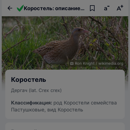
Коростель: описание птицы, фото, образ жизни и интересные факты
Ron Knight
/
wikimedia.org
Коростель
Дергач (lat. Crex crex)
Классификация:
род Коростели семейства
Пастушковые, вид Коростель