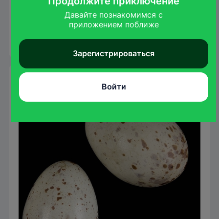
Продолжите приключение
совершает очень далекие миграции,
улетая на зимовку в Африку.
Давайте познакомимся с

приложением поближе
1
2
3
4
5
6
7
8
9
10
11
12
Зарегистрироваться
Гнездование
Войти