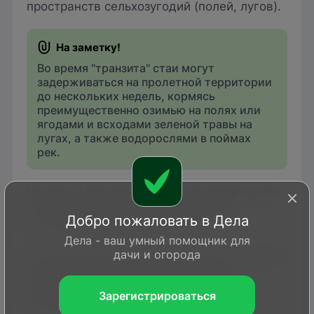
пространств сельхозугодий (полей, лугов).
Во время "транзита" стаи могут
задерживаться на пролетной территории
до нескольких недель, кормясь
преимущественно озимью на полях или
ягодами и всходами зеленой травы на
лугах, а также водорослями в поймах
рек.
Ночуют и отдыхают гуси в это время днем
на водоемах, а утром и в сумерках
Добро пожаловать в Дела
отлетают на места кормежки.
Дела - ваш умный помощник для
дачи и огорода
Эти птицы охотно передвигаются по земле
(ходят и бегают), хорошо плавают и
ныряют. Их
полет
сильный, ровный, с
Зарегистрироваться
частыми взмахами крыльев.