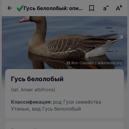
Гусь белолобый: описание птицы, фото, образ жизни и интересные факты
Ron Clausen
/
wikimedia.org
Гусь белолобый
(lat. Anser albifrons)
Классификация:
род Гуси семейства
Утиные, вид Гусь белолобый