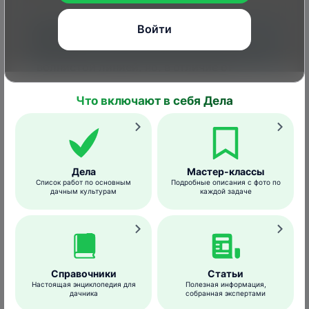
Войти
Летящая стая выстраивается углом или
волнистой линией, но, в отличие от
других видов гусей, стая белолобых
довольно часто перестраивается.
Что включают в себя Дела
Когда можно увидеть белолобого
Дела
Мастер-классы
гуся
Список работ по основным
Подробные описания с фото по
дачным культурам
каждой задаче
Сроки весенней миграции этих птиц в
разные годы сильно варьируются (с конца
февраля до середины мая). Осенью пролет
гусей можно наблюдать с сентября по
Справочники
Статьи
ноябрь. Единичные особи могут остаться
Настоящая энциклопедия для
Полезная информация,
зимовать на транзитных территориях.
дачника
собранная экспертами