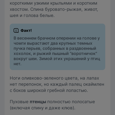
короткими узкими крыльями и коротким
хвостом. Спина буровато-рыжая, живот,
шея и голова белые.
В весеннем брачном оперении на голове у
чомги вырастают два крупных темных
пучка перьев, собранных в раздвоенный
хохолок, и рыжий пышный "воротничок"
вокруг шеи. Зимой этих украшений у птиц
нет.
Ноги оливково-зеленого цвета, на лапах
нет перепонок, но каждый палец окаймлен
с боков широкой гребной лопастью.
Пуховые
птенцы
полностью полосатые
(включая спину и даже клюв).