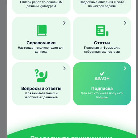
Список работ по основным
Подробные описания с фото
дачным культурам
по каждой задаче
Гнездование
Справочники
Статьи
Настоящая энциклопедия для
Полезная информация,
дачника
собранная экспертами
Вопросы и ответы
Подписка
Для внимательных и
Для тех кто хочет получать
заботливых дачников
больше
Гнездо и яйца чомги
Partonez
/wikipedia.org