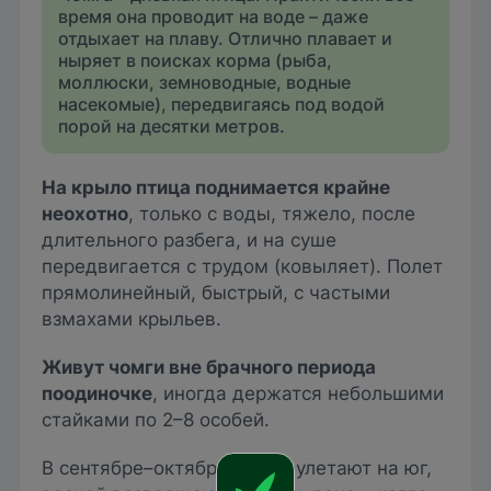
время она проводит на воде – даже
отдыхает на плаву. Отлично плавает и
ныряет в поисках корма (рыба,
моллюски, земноводные, водные
насекомые), передвигаясь под водой
порой на десятки метров.
На крыло птица поднимается крайне
неохотно
, только с воды, тяжело, после
длительного разбега, и на суше
передвигается с трудом (ковыляет). Полет
прямолинейный, быстрый, с частыми
взмахами крыльев.
Живут чомги вне брачного периода
поодиночке
, иногда держатся небольшими
стайками по 2–8 особей.
В сентябре–октябре птицы улетают на юг,