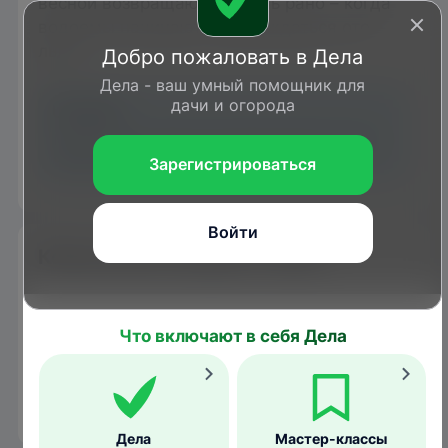
весной возвращаются очень рано – когда
водоемы начинают освобождаться ото
льда.
Добро пожаловать в Дела
Дела - ваш умный помощник для
дачи и огорода
Мигрируют чомги в ночное время суток,
чаще стайками по 4–7 птиц.
Зарегистрироваться
Войти
Когда можно увидеть чомгу
При наличии незамерзающей воды чомга
способна зимовать практически везде, не
Что включают в себя Дела
улетая на юг.
1
2
3
4
5
6
7
8
9
10
11
12
Дела
Мастер-классы