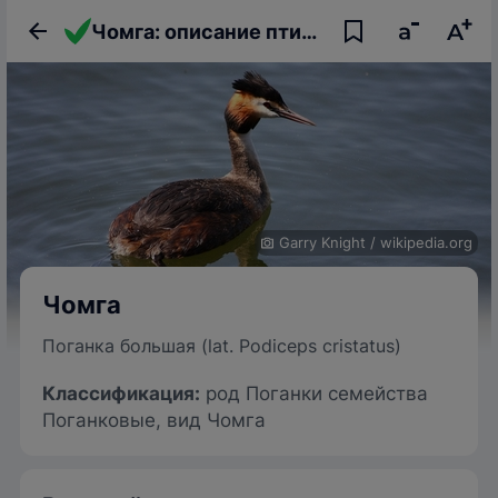
Чомга: описание птицы, фото, образ жизни и интересные факты
Garry Knight
/
wikipedia.org
Чомга
Поганка большая (lat. Podiceps cristatus)
Классификация
:
род Поганки семейства
Поганковые, вид Чомга