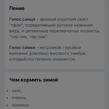
Пение
Голос самца
– звонкий короткий свист
"пфли", определивший русское название
вида, и ритмичные переливчатые посвисты
"тир-лик, тир-лик".
Голос самки
– негромкое гнусавое
кряканье довольно высокого тембра,
который постепенно снижается.
Чем кормить зимой
овес,
ячмень,
пшеница,