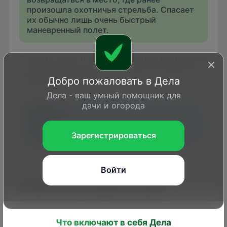
произошла охотничья стрельба. Спасает
их обычно лишь очень быстрый
маневренный полет.
С конца июля и в августе перед миграцией
чирки летают стаями и обильно кормятся,
Добро пожаловать в Дела
наращивая жирок.
Дела - ваш умный помощник для
дачи и огорода
Зимуют эти птицы в Западной Европе,
Зарегистрироваться
Средиземноморье, Африке.
Войти
Когда можно увидеть чирка
Осенний пролет чирков начинается во
второй половине августа, а массовый
Что включают в себя Дела