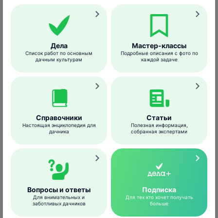
отлет приходится на октябрь–ноябрь.
Возвращаются в родные края птицы уже в
марте, а если найдут незамерзающие
водоемы, могут вообще не улетать на
Дела
Мастер-классы
зимовку.
Список работ по основным
Подробные описания с фото по
дачным культурам
каждой задаче
1
2
3
4
5
6
7
8
9
10
11
12
Справочники
Статьи
Гнездование
Настоящая энциклопедия для
Полезная информация,
дачника
собранная экспертами
Вопросы и ответы
Подписка
Для внимательных и
Для тех кто хочет получать
заботливых дачников
больше