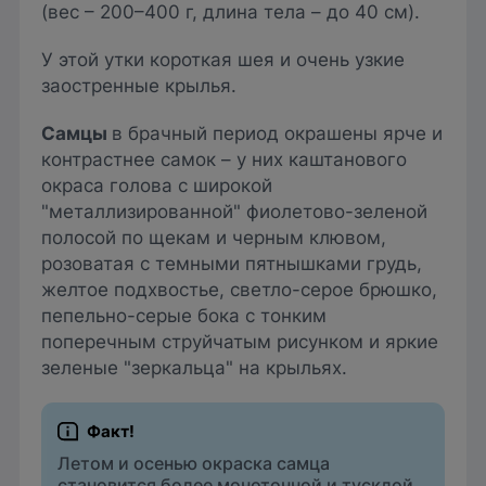
(вес – 200–400 г, длина тела – до 40 см).
У этой утки короткая шея и очень узкие
заостренные крылья.
Самцы
в брачный период окрашены ярче и
контрастнее самок – у них каштанового
окраса голова с широкой
"металлизированной" фиолетово-зеленой
полосой по щекам и черным клювом,
розоватая с темными пятнышками грудь,
желтое подхвостье, светло-серое брюшко,
пепельно-серые бока с тонким
поперечным струйчатым рисунком и яркие
зеленые "зеркальца" на крыльях.
Летом и осенью окраска самца
становится более монотонной и тусклой,