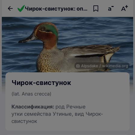
Чирок-свистунок: описание птицы, фото, образ жизни и интересные факты
Alpsdake
/
wikimedia.org
Чирок-свистунок
(lat. Anas crecca)
Классификация:
род Речные
утки семейства Утиные, вид Чирок-
свистунок