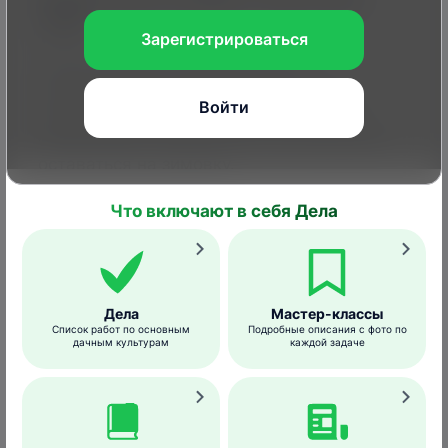
сову
Зарегистрироваться
Птица в разных регионах может
относиться как к перелетным, так и к
Войти
кочующим. В теплые зимы единичные
особи и даже группы до 10–15 птиц могут
оставаться на зимовку.
1
2
3
4
5
6
7
8
9
10
11
12
Что включают в себя Дела
Гнездование
Дела
Мастер-классы
Список работ по основным
Подробные описания с фото по
дачным культурам
каждой задаче