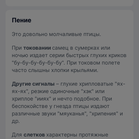
Пение
Это довольно молчаливые птицы.
При
токовании
самец в сумерках или
ночью издает серии быстрых глухих криков
"бу-бу-бу-бу-бу-бу". При токовом полете
часто слышны хлопки крыльями.
Другие сигналы
– глухие хрипловатые "ях-
ях-ях", резкие одиночные "хэк" или
хриплое "ииях" и нечто подобное. При
беспокойстве у гнезда птицы издают
различные звуки "мяуканья", "хрипения" и
др.
Для
слетков
характерны протяжные