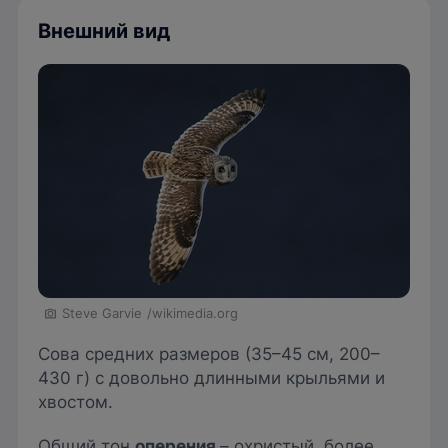
Внешний вид
Steve Garvie
/wikimedia.org
Сова средних размеров (35–45 см, 200–
430 г) с довольно длинными крыльями и
хвостом.
Общий тон
оперения
– охристый, более