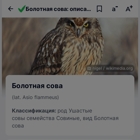
Болотная сова: описание птицы, фото, образ жизни и интересные факты
nigel
/
wikimedia.org
Болотная сова
(lat. Asio flammeus)
Классификация:
род Ушастые
совы семейства Совиные, вид Болотная
сова