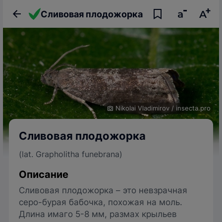
Сливовая плодожорка
Nikolai Vladimirov
/
insecta.pro
Сливовая плодожорка
(lat. Grapholitha funebrana)
Описание
Сливовая плодожорка – это невзрачная
серо-бурая бабочка, похожая на моль.
Длина имаго 5-8 мм, размах крыльев