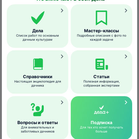
становятся карликовыми и
безжизненными, поскольку клещи
буквально высасывают из растения все
соки.
Дела
Мастер-классы
Список работ по основным
Подробные описания с фото по
дачным культурам
каждой задаче
Справочники
Статьи
Настоящая энциклопедия для
Полезная информация,
дачника
собранная экспертами
Вопросы и ответы
Подписка
Для внимательных и
Для тех кто хочет получать
заботливых дачников
больше
ontario.ca