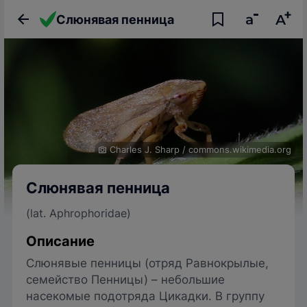
Слюнявая пенница
Charles J. Sharp
/
commons.wikimedia.org
Слюнявая пенница
(lat. Aphrophoridae)
Описание
Слюнявые пенницы (отряд Равнокрылые,
семейство Пенницы) – небольшие
насекомые подотряда Цикадки. В группу