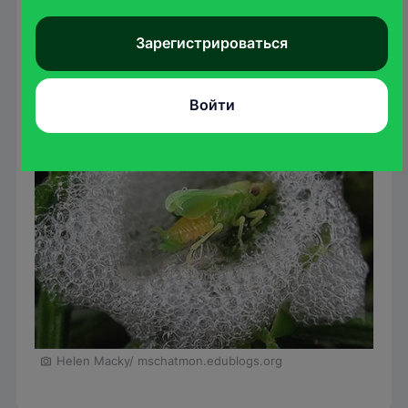
продолжают питаться на сочных растениях
Зарегистрироваться
вплоть до самых заморозков.
Войти
Helen Macky/ mschatmon.edublogs.org