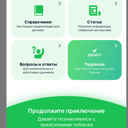
высасывая растительные соки, а затем
через 3-7 недель линяют в имаго.
Справочники
Статьи
Настоящая энциклопедия для
Полезная информация,
дачника
собранная экспертами
Вопросы и ответы
Подписка
Для внимательных и
Для тех кто хочет получать
заботливых дачников
больше
faunasilvestredehormaza.blogspot.com
Продолжите приключение
Пена все это время спасает молодую
Давайте познакомимся с

пенницу от перегрева, хищников и многих
приложением поближе
инсектицидов. Взрослые насекомые