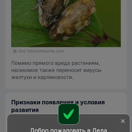
Civi/ fotocommunity.com
Помимо прямого вреда растениям,
насекомое также переносит вирусы
желтухи и карликовости.
Признаки появления и условия
развития
Основные признаки, указывающие на
Добро пожаловать в Дела
появление на участке слюнявой пенницы: