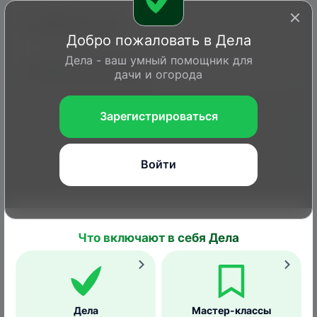
ЭКОМИК дачный
Добро пожаловать в Дела
Дела - ваш умный помощник для
ЭКОМИК Урожайный
дачи и огорода
Зарегистрироваться
Войти
Что включают в себя Дела
Войти или Зарегистрироваться
Главная
Вопросы
Дела
Статьи
Справка
Дела
Мастер-классы