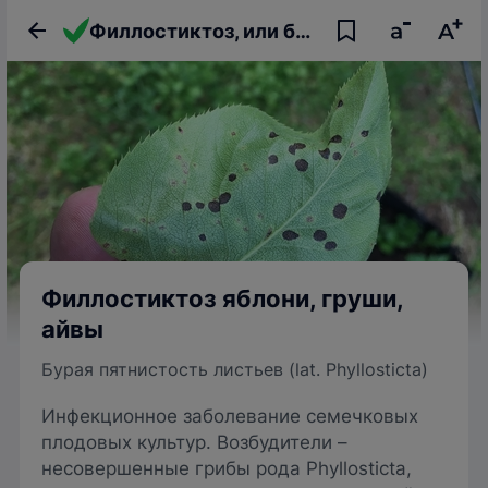
Филлостиктоз, или бурая пятнистость листьев яблони, груши, айвы
Филлостиктоз яблони, груши,
айвы
Бурая пятнистость листьев (lat. Phyllosticta)
Инфекционное заболевание семечковых
плодовых культур. Возбудители –
несовершенные грибы рода Phyllosticta,