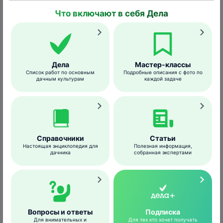
овощи, фрукты и ягоды, выращенные с
Что включают в себя Дела
применением биопрепарата Гамаир,
более сочные, ароматные, вкусные и
полезные;
препарат в форме таблеток очень удобен
и прост в применении;
Дела
Мастер-классы
Список работ по основным
Подробные описания с фото по
безопасен для человека, животных, птиц,
дачным культурам
каждой задаче
окружающей среды.
Преимущества препаративной формы
таблеток
:
Справочники
Статьи
таблетка растворима в воде;
Настоящая энциклопедия для
Полезная информация,
дачника
собранная экспертами
растворимая таблетка вносится в лунку
под семена или рассаду;
вносится в виде водного раствора в
рассадную смесь или в грядку через
обычные опрыскиватели или через ОЗГ
Вопросы и ответы
Подписка
(всех модификаций) и др., а также через
Для внимательных и
Для тех кто хочет получать