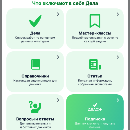
Что включают в себя Дела
распространение грибковых заболеваний
плодовых и некоторых ягодных культур.
Применяется для обработки древесины с
целью борьбы с плесенью и гнилями.
Дела
Мастер-классы
Также используется как микроудобрение,
Список работ по основным
Подробные описания с фото по
источник меди.
дачным культурам
каждой задаче
Медный купорос используется для
приготовления бордоской жидкости.
Классическая рецептура препарата
подразумевает наличие двух
Справочники
Статьи
Настоящая энциклопедия для
Полезная информация,
компонентов –
медного купороса
и
дачника
собранная экспертами
негашеной извести
. В борьбе с
болезнями растений можно использовать
и раствор чистого медного купороса,
однако он вызвал бы повреждение
растения. Соединения кальция
Вопросы и ответы
Подписка
нейтрализуют негативное воздействие
Для внимательных и
Для тех кто хочет получать
заботливых дачников
больше