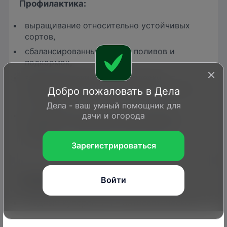
Профилактик
а:
выращивание относительно устойчивых
сортов,
сбалансированный режим поливов и
подкормок,
защита растений от механических
повреждений, солнечных ожогов, зимних
Добро пожаловать в Дела
морозов,
Дела - ваш умный помощник для
своевременная и правильная обрезка
дачи и огорода
деревьев с удалением поврежденных
ветвей.
Зарегистрироваться
Средства борьбы
Войти
Медный купорос, РП – антисептическое и
фунгицидное средство контактного
действия. Ограничивает развитие и