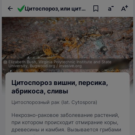
Цитоспороз, или цитоспорозный рак вишни, персика, абрикоса, сливы
Elizabeth Bush, Virginia Polytechnic Institute and State
University, Bugwood.org
/
invasive.org
Цитоспороз вишни, персика,
абрикоса, сливы
Цитоспорозный рак (lat. Cytospora)
Некрозно-раковое заболевание растений,
при котором происходит отмирание коры,
древесины и камбия. Вызывается грибами