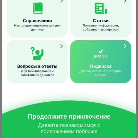
осеннее и весеннее перекапывание почвы.
Справочники
Статьи
Настоящая энциклопедия для
Полезная информация,
Средства борьбы
дачника
собранная экспертами
Скор, КЭ – системный фунгицид для
защиты плодовых культур от комплекса
болезней с длительным
профилактическим и выраженным
Вопросы и ответы
Подписка
Для внимательных и
Для тех кто хочет получать
лечебным действием.
заботливых дачников
больше
Препаративная форма
– концентрат
эмульсии.
Упаковка
– ампулы 2 мл,
пластиковые флаконы 100 мл, 1 л.
Преимущества препарата
Продолжите приключение
Давайте познакомимся с

Для томата:
приложением поближе