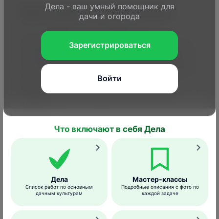
Дела - ваш умный помощник для
Меры борьбы и профилактики
дачи и огорода
Для профилактики появления
Зарегистрироваться
заболевания проводите опрыскивание 1%-
ной
бордоской жидкостью
, первый раз в
фазе зеленого конуса, а второй – через 20
Войти
дней после цветения. Третье
опрыскивание проводите после сбора
урожая.
Для лечения используйте препарат
Скор
по
Что включают в себя Дела
инструкции.
Профилактика
:
Дела
Мастер-классы
недопущение загущенности посадок,
Список работ по основным
Подробные описания с фото по
своевременная санитарная обрезка,
дачным культурам
каждой задаче
уничтожение растительных остатков,