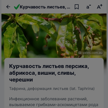
Курчавость листьев, или тафрина, или деформация листьев персика, абрикоса, вишни, сливы, черешни
yates.com.au
Курчавость листьев персика,
абрикоса, вишни, сливы,
черешни
Тафрина, деформация листьев (lat. Taphrina)
Инфекционное заболевание растений,
вызываемое грибками-аскомицетами рода