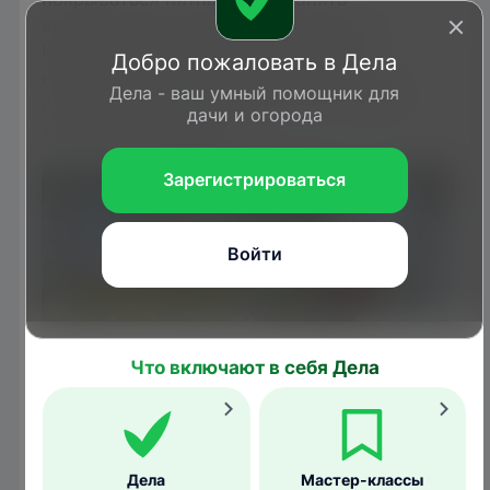
естественную окраску или менять ее.
Курчавость может сопровождаться
Добро пожаловать в Дела
некрозом (отмиранием тканей), в таких
Дела - ваш умный помощник для
случаях деформированные листья рано
дачи и огорода
засыхают и опадают.
Зарегистрироваться
Войти
Что включают в себя Дела
Дела
Мастер-классы
omafra.gov.on.ca