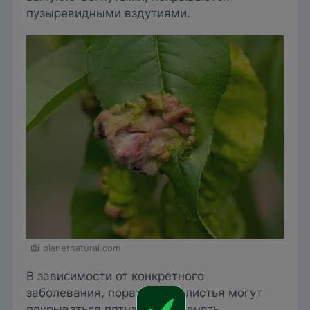
пузыревидными вздутиями.
planetnatural.com
В зависимости от конкретного
заболевания, пораженные листья могут
покрываться пятнами, сохранять