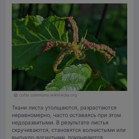
cofa/ commons.wikimedia.org
Ткани листа утолщаются, разрастаются
неравномерно, часто оставаясь при этом
недоразвитыми. В результате листья
скручиваются, становятся волнистыми или
выпукло-вогнутыми, покрываются