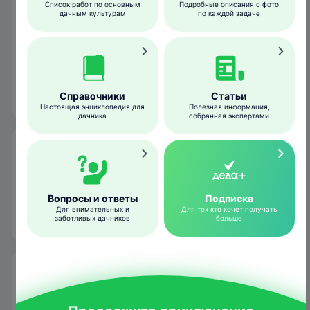
Список работ по основным
Подробные описания с фото
дачным культурам
по каждой задаче
При интенсивном развитии заболевания
могут страдать и плоды –
они формируются мелкими и безвкусными
(например при курчавости листьев
персика).
Справочники
Статьи
Настоящая энциклопедия для
Полезная информация,
дачника
собранная экспертами
Условия развития
Холодная и влажная погода в начале
весны является фактором,
Вопросы и ответы
Подписка
Для внимательных и
Для тех кто хочет получать
способствующим развитию болезни.
заботливых дачников
больше
Меры борьбы и профилактики
Для лечения и профилактики заражения