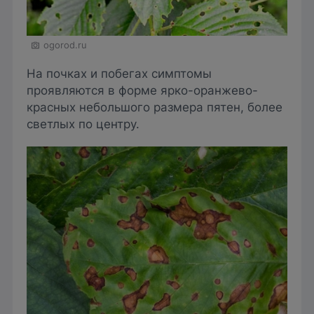
ogorod.ru
На почках и побегах симптомы
проявляются в форме ярко-оранжево-
красных небольшого размера пятен, более
светлых по центру.