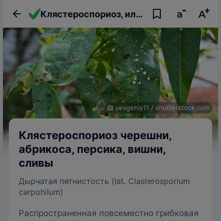
Клястероспориоз, или дырчатая пятнистость черешни, абрикоса, персика, вишни, сливы
yevgeniy11
/
shutterstock.com
Клястероспориоз черешни,
абрикоса, персика, вишни,
сливы
Дырчатая пятнистость (lat. Clasterosporium
carpohilum)
Распространенная повсеместно грибковая