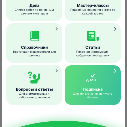
Если болезнь успела распространиться
Дела
Мастер-классы
очень сильно, то по окончании листопада
Список работ по основным
Подробные описания с фото по
дачным культурам
каждой задаче
можно провести опрыскивание уже более
концентрированной, 3%-ной бордоской
жидкостью.
Профилактика
:
Справочники
Статьи
Настоящая энциклопедия для
Полезная информация,
выбор устойчивых сортов и гибридов,
дачника
собранная экспертами
уборка растительных остатков с участка.
Средства борьбы
Вопросы и ответы
Подписка
Для внимательных и
Для тех кто хочет получать
заботливых дачников
больше
Абига-Пик, ВС – фунгицид контактного
действия, предназначен для борьбы с
комплексом грибковых и бактериальных
болезней на овощных, технических,