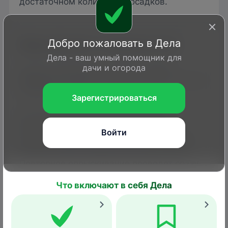
достаточном количестве осадков.
Добро пожаловать в Дела
Меры борьбы и профилактики
Дела - ваш умный помощник для
Сильно зараженные побеги следует
дачи и огорода
обрезать и сжечь
, обработав места срезов
садовой пастой.
Зарегистрироваться
Для борьбы с болезнью используют
фунгициды
Абига-Пик
,
Скор
, 1%-ный
Войти
раствор
бордоской жидкости
, которыми
обрабатывают деревья ранней весной.
Повторное опрыскивание проводят сразу
по окончании цветения, а следующее за
Что включают в себя Дела
ним – еще через 7 дней. Заключительную
обработку проводят примерно за месяц до
сбора урожая.