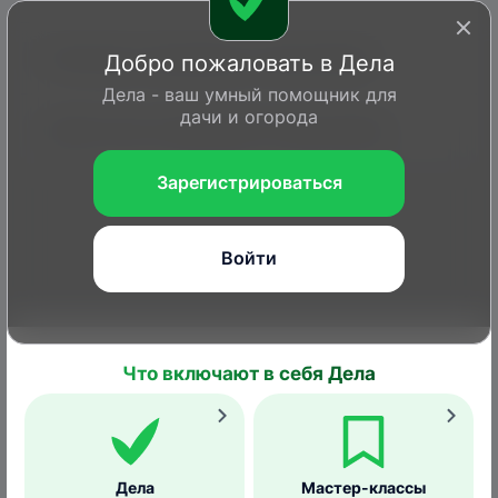
Септориоз смородины и крыжовника
Добро пожаловать в Дела
Дела - ваш умный помощник для
дачи и огорода
Серая гниль смородины и крыжовника
Зарегистрироваться
Войти
Что включают в себя Дела
Войти или Зарегистрироваться
Главная
Вопросы
Дела
Статьи
Справка
Дела
Мастер-классы