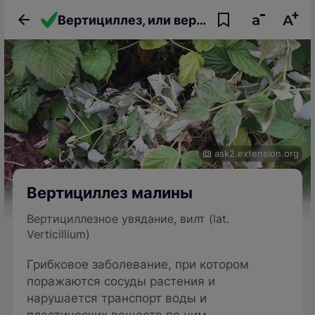
Вертициллез, или вертициллезное увядание, или вилт малины
ask2.extension.org
Вертициллез малины
Вертициллезное увядание, вилт (lat.
Verticillium)
Грибковое заболевание, при котором
поражаются сосуды растения и
нарушается транспорт воды и