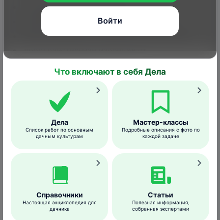
соблюдение севооборота,
Войти
выбор устойчивых сортов и гибридов,
выбор здорового посадочного материала,
пространственная изоляция от
возможных потенциальных "носителей" –
Что включают в себя Дела
земляники, культур
семейства Пасленовые,
уборка растительных остатков с участка.
Дела
Мастер-классы
Список работ по основным
Подробные описания с фото по
Средства борьбы
дачным культурам
каждой задаче
Витарос, ВСК – комбинированный
протравитель контактно-системного
действия против комплекса болезней
Справочники
Статьи
зерновых и цветочных культур,
Настоящая энциклопедия для
Полезная информация,
передающихся через семена,
дачника
собранная экспертами
посадочный материал и почву.