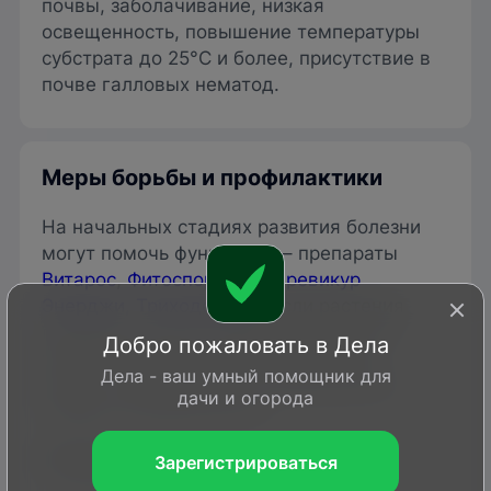
почвы, заболачивание, низкая
освещенность, повышение температуры
субстрата до 25°C и более, присутствие в
почве галловых нематод.
Меры борьбы и профилактики
На начальных стадиях развития болезни
могут помочь фунгициды – препараты
Витарос
,
Фитоспорин-М
,
Превикур
Энерджи
,
Триходермин
. Если растения
поражены сильно, придется удалять и
Добро пожаловать в Дела
уничтожать все сухие и увядающие
Дела - ваш умный помощник для
кусты, а грунт заменить полностью на
дачи и огорода
глубину не менее 30 см.
Профилактика:
Зарегистрироваться