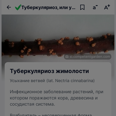
Туберкуляриоз, или усыхание ветвей жимолости
sl.competentgarden.com
Туберкуляриоз жимолости
Усыхание ветвей (lat. Nectria cinnabarina)
Инфекционное заболевание растений, при
котором поражаются кора, древесина и
сосудистая система.
Возбудитель – несовершенная форма