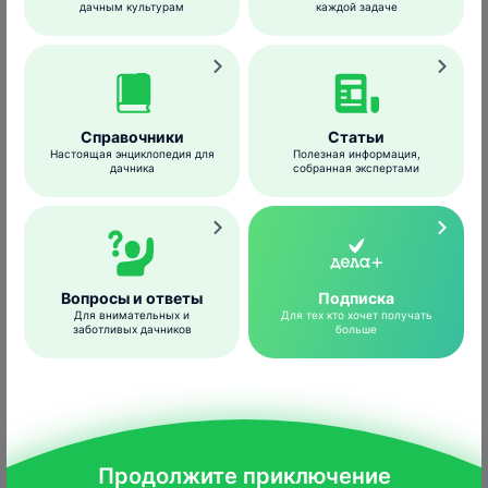
дачным культурам
каждой задаче
Для предупреждения инфекции растения
весной обрабатывают 1%-ным раствором
бордоской жидкости
или
Фитолавином
.
Справочники
Статьи
Профилактик
а:
Настоящая энциклопедия для
Полезная информация,
дачника
собранная экспертами
своевременная грамотная санитарная
обрезка,
обязательная дезинфекция садового
инструмента,
уборка растительных остатков с участка,
Вопросы и ответы
Подписка
Для внимательных и
Для тех кто хочет получать
соблюдение правил агротехники.
заботливых дачников
больше
Средства борьбы
Медный купорос, РП – антисептическое и
Продолжите приключение