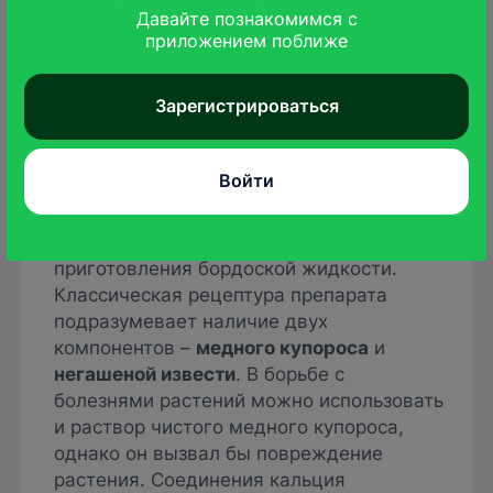
фунгицидное средство контактного
Давайте познакомимся с

действия. Ограничивает развитие и
приложением поближе
распространение грибковых заболеваний
плодовых и некоторых ягодных культур.
Зарегистрироваться
Применяется для обработки древесины с
целью борьбы с плесенью и гнилями.
Также используется как микроудобрение,
Войти
источник меди.
Медный купорос используется для
приготовления бордоской жидкости.
Классическая рецептура препарата
подразумевает наличие двух
компонентов –
медного купороса
и
негашеной извести
. В борьбе с
болезнями растений можно использовать
и раствор чистого медного купороса,
однако он вызвал бы повреждение
растения. Соединения кальция