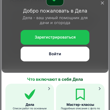
Условия развития
Добро пожаловать в Дела
Нектрия – слабоагрессивный паразит,
который может заражать растение только
Дела - ваш умный помощник для
дачи и огорода
при наличии механических повреждений.
Прогрессированию заболевания могут
способствовать любые стрессовые
Зарегистрироваться
факторы – от болезни растения до
неблагоприятных погодных условий и
грубых ошибок агротехники.
Войти
Меры борьбы и профилактики
Что включают в себя Дела
Пораженные части растения нужно
обрезать и сжечь.
Если язвы обнаружены
на штамбе, следует их зачистить до
здоровой ткани и обработать 3-4%-ным
Дела
Мастер-классы
медным купоросом
.
Список работ по основным
Подробные описания с фото по