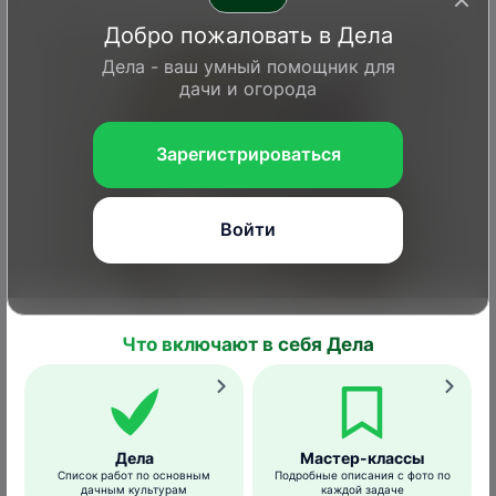
Добро пожаловать в Дела
Дела - ваш умный помощник для
дачи и огорода
Зарегистрироваться
Войти
Что включают в себя Дела
Ola079/ dreamstime.com
Корнеплод загнивает полностью и
становится непригоден к употреблению.
Дела
Мастер-классы
Список работ по основным
Подробные описания с фото по
дачным культурам
каждой задаче