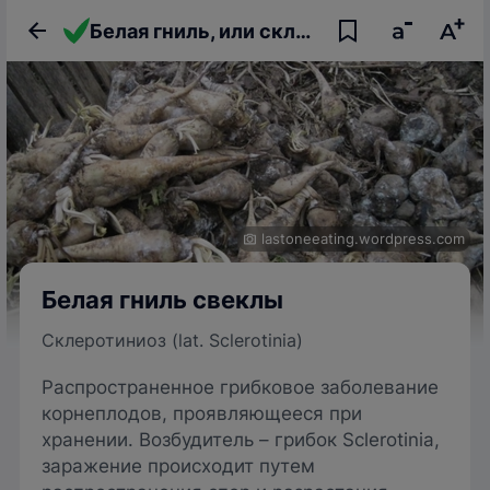
Белая гниль, или склеротиниоз свеклы
lastoneeating.wordpress.com
Белая гниль свеклы
Склеротиниоз (lat. Sclerotinia)
Распространенное грибковое заболевание
корнеплодов, проявляющееся при
хранении. Возбудитель – грибок Sclerotinia,
заражение происходит путем