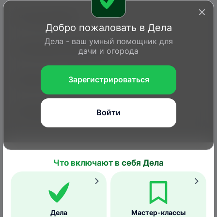
Рак картофеля
Добро пожаловать в Дела
Дела - ваш умный помощник для
Фитофтороз картофеля
дачи и огорода
Фомоз картофеля
Зарегистрироваться
Фузариоз картофеля
Войти
Что включают в себя Дела
Войти или Зарегистрироваться
Главная
Вопросы
Дела
Статьи
Справка
Дела
Мастер-классы