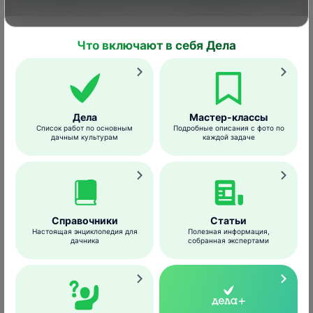
Внесение
Овощные и
в почву на
цветочные
30
глубину
культуры,
Медведка
г/ 10
– (1)
3-5 см в
Что включают в себя Дела
земляника,
кв.м
период
картофель
вегетации
Дела
Мастер-классы
Совместимость
Список работ по основным
Подробные описания с фото по
дачным культурам
каждой задаче
Запрещено использование препарата
вместе с другими ядохимикатами,
предназначенными для борьбы с
вредителями растений.
Справочники
Статьи
Настоящая энциклопедия для
Полезная информация,
Внесение гранул не совмещают с
дачника
собранная экспертами
использованием минеральных удобрений.