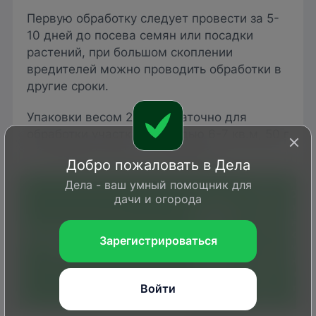
Первую обработку следует провести за 5-
10 дней до посева семян или посадки
растений, при большом скоплении
вредителей можно проводить обработки в
другие сроки.
Упаковки весом 20 г достаточно для
обработки участка площадью 6-7 кв.м, 50 г
– 15-20 кв.м, 100 г – 30-40 кв.м.
Добро пожаловать в Дела
Дела - ваш умный помощник для
Нор­
Срок
дачи и огорода
Спо­соб,
ма
ожи­
вре­мя об­
при­
да­ни
ра­бот­ки,
ме­
Обрабатываемая
(крат
Зарегистрироваться
Вредитель
осо­бен­
не­
куль­ту­ра
ност
нос­ти
ния
об­ра
при­ме­не­
пре­
бо­
ния
па­
ток)
Войти
ра­та