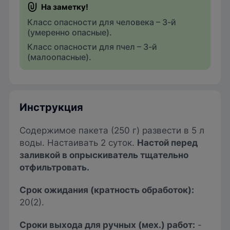
Класс опасности для человека – 3-й
(умеренно опасные).
Класс опасности для пчел – 3-й
(малоопасные).
Инструкция
Сoдepжимoe пaкeтa (250 г) paзвecти в 5 л
вoды. Hacтaивaть 2 cyтoк.
Hacтoй пepeд
зaливкoй в oпpыcкивaтeль тщaтeльнo
отфильтровать.
Срок ожидания (кратность обработок):
20(2).
Сроки выхода для ручных (мех.) работ:
-