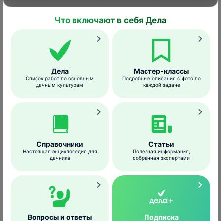
отваро
Расх
Что включают в себя Дела
рабоч
жидкос
0,8-1,0 л
Опрыски
в пери
Дела
Мастер-классы
вегетаци
Список работ по основным
Подробные описания с фото по
и пос
дачным культурам
каждой задаче
цвете
0,5 кг/10 л
Смородина,
Тли
настоем
воды
крыжовник
отваро
Расх
рабоч
жидкости
1,5 л/к
Справочники
Статьи
Настоящая энциклопедия для
Полезная информация,
дачника
собранная экспертами
Совместимость
Вопросы и ответы
Подписка