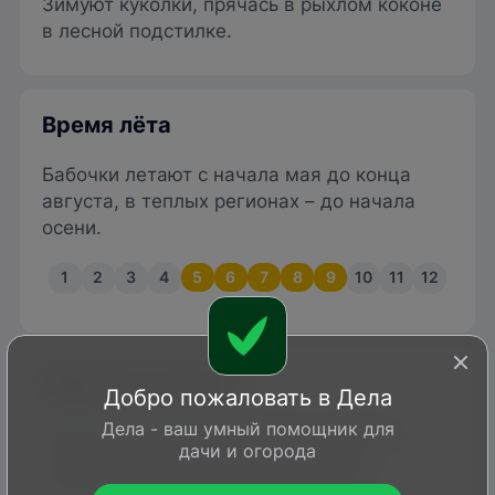
Зимуют куколки, прячась в рыхлом коконе
в лесной подстилке.
Время лёта
Бабочки летают с начала мая до конца
августа, в теплых регионах – до начала
осени.
1
2
3
4
5
6
7
8
9
10
11
12
Вред или польза?
Добро пожаловать в Дела
Дела - ваш умный помощник для
Имаго растениям не вредят. Гусеницы
дачи и огорода
питаются растительными тканями
определенных кормовых растений.