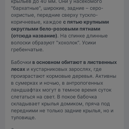
крыльев до 40 мм. Они у насекомого
"бархатные", широкие, задние – серо-
охристые, передние сверху тускло-
коричневые, каждое
с пятью крупными
округлыми бело-розовыми пятнами
(отсюда название)
. На спинке длинные
волоски образуют "хохолок". Усики
гребенчатые.
Бабочки
в основном обитают в лиственных
лесах
и кустарниковых зарослях, где
произрастают кормовые деревья. Активны
в сумерках и ночью, в антропогенных
ландшафтах могут в темное время суток
слетаться на свет. В покое бабочка
складывает крылья домиком, пряча под
передними не только задние крылья, но и
туловище.