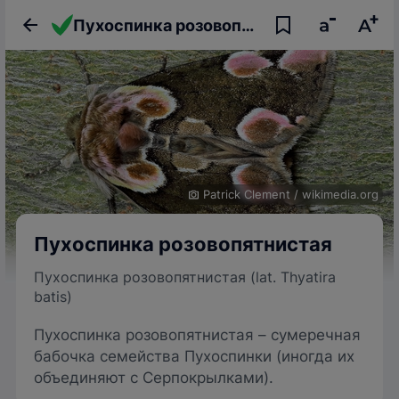
Пухоспинка розовопятнистая
Patrick Clement
/
wikimedia.org
Пухоспинка розовопятнистая
Пухоспинка розовопятнистая (lat. Thyatira
batis)
Пухоспинка розовопятнистая – сумеречная
бабочка семейства Пухоспинки (иногда их
объединяют с Серпокрылками).