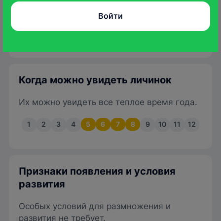
Личинки зеленовато- или желтовато-
коричневые, с угловатыми выступами на
Войти
некоторых сегментах, иногда с белесыми
размытыми отметинами.
Когда можно увидеть личинок
Их можно увидеть все теплое время года.
1
2
3
4
5
6
7
8
9
10
11
12
Признаки появления и условия
развития
Особых условий для размножения и
развития не требует.