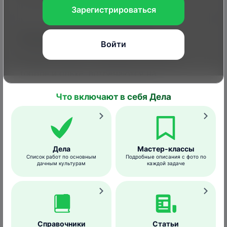
Зарегистрироваться
Каким растениям вредит
Войти
Личинки живут в основном на березе,
тополе и ольхе, встречаются на
дикорастущих представителях Розовых
Что включают в себя Дела
(ежевика, малина и др.).
Размножение
Дела
Мастер-классы
Список работ по основным
Подробные описания с фото по
Количество поколений в год (1–2) зависит
дачным культурам
каждой задаче
от климата места обитания.
Яйца имаго откладывают небольшими
группами по краю листьев малины либо
ежевики. Куколка бурая, удлиненно-
Справочники
Статьи