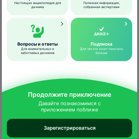
Настоящая энциклопедия для
Полезная информация,
округлой формы.
дачника
собранная экспертами
Гусеница
Вопросы и ответы
Подписка
Для внимательных и
Для тех кто хочет получать
заботливых дачников
больше
Продолжите приключение
Давайте познакомимся с

приложением поближе
Зарегистрироваться
Hsuepfle
/wikimedia.org