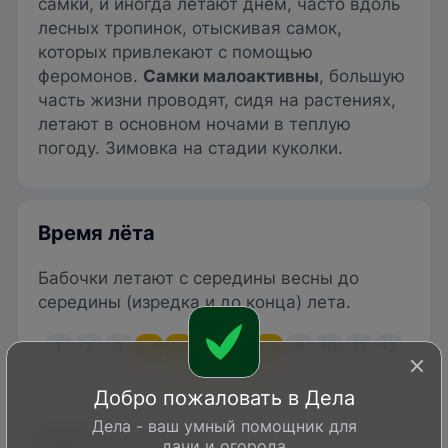
самки, и иногда летают днем, часто вдоль
лесных тропинок, отыскивая самок,
которых привлекают с помощью
феромонов.
Самки малоактивны
, большую
часть жизни проводят, сидя на растениях,
летают в основном ночами в теплую
погоду. Зимовка на стадии куколки.
Время лёта
Бабочки летают с середины весны до
середины (изредка и до конца) лета.
1
2
3
4
5
6
7
8
9
10
11
12
Добро пожаловать в Дела
Дела - ваш умный помощник для
Вред или польза?
дачи и огорода