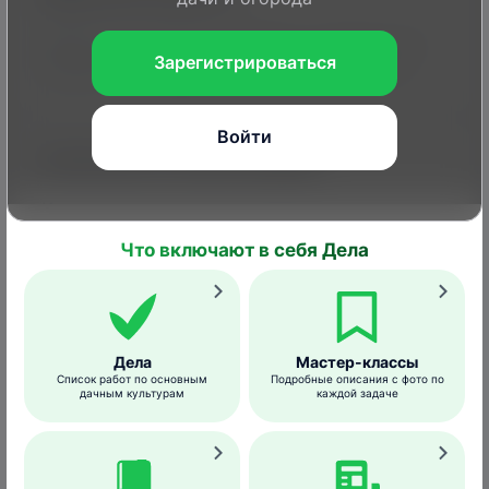
Имаго не питаются вообще, гусеницы же
Зарегистрироваться
кормятся на древесной растительности.
Войти
Каким растениям вредит
Кормовые растения гусениц павлиноглазок
– дуб, бук, терн, вяз, ольха, береза, липа,
Что включают в себя Дела
рябина, иногда
яблоня
.
Размножение
Дела
Мастер-классы
Список работ по основным
Подробные описания с фото по
дачным культурам
каждой задаче
В году развивается одно поколение.
Самки откладывают яйца поодиночке.
Отродившиеся гусеницы живут на