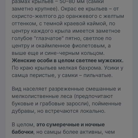
размах крыльев – 50–80 мм (самки
заметно крупнее). Окрас ее крыльев – от
охристо-желтого до оранжевого с желтым
оттенком, с темной краевой каймой, по
центру каждого крыла имеется заметное
голубое "глазчатое" пятно, светлое по
центру и окаймленное фиолетовым, а
выше еще и сине-черным кольцом.
Женские особи в целом светлее мужских.
По краю крыльев мелкая бахрома. Усики у
самца перистые, у самки – пильчатые.
Вид населяет разреженные смешанные и
мелколиственные леса (предпочитают
буковые и грабовые заросли), пойменные
дубравы, но встречаются локально.
В целом,
это сумеречные и ночные
бабочки
, но самцы более активны, чем