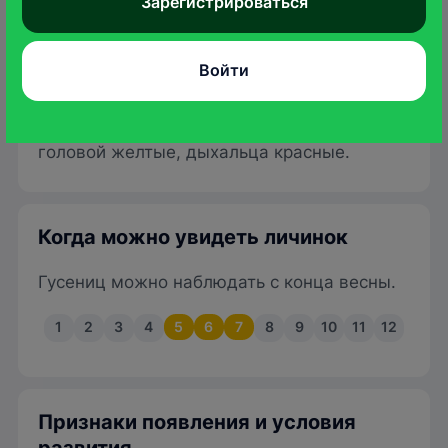
Зарегистрироваться
Harald Süpfle
/wikimedia.org
В первых возрастах имеет сдвоенные
Войти
рожки на спине, которые исчезают после
третьей линьки. Взрослая гусеница
зеленая, боковая полоса и кольцо за
головой желтые, дыхальца красные.
Когда можно увидеть личинок
Гусениц можно наблюдать с конца весны.
1
2
3
4
5
6
7
8
9
10
11
12
Признаки появления и условия