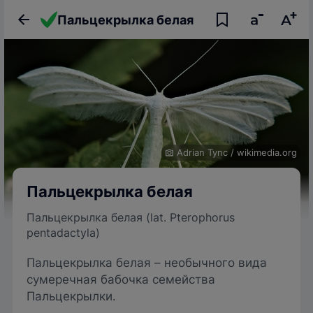
Пальцекрылка белая
Adrian Tync
/
wikimedia.org
Пальцекрылка белая
Пальцекрылка белая (lat. Pterophorus
pentadactyla)
Пальцекрылка белая – необычного вида
сумеречная бабочка семейства
Пальцекрылки.