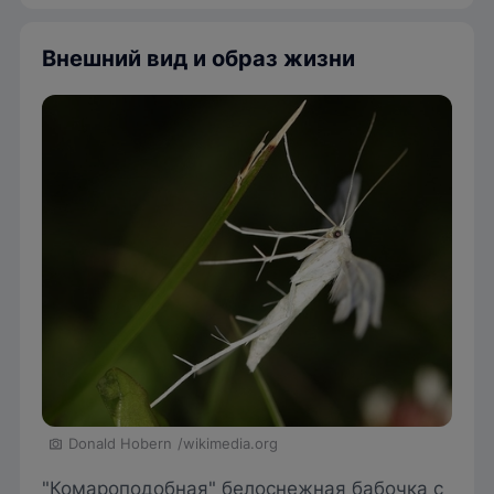
Внешний вид и образ жизни
Donald Hobern
/wikimedia.org
"Комароподобная" белоснежная бабочка с