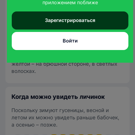
приложением поближе
Зарегистрироваться
Ben Sale
/wikimedia.org
Войти
Длина тела взрослых гусениц может
достигать 20 мм. Они бледно-зеленого
цвета, с белой полоской на спинке и
желтой – на брюшной стороне, в светлых
волосках.
Когда можно увидеть личинок
Поскольку зимуют гусеницы, весной и
летом их можно увидеть раньше бабочек,
а осенью – позже.