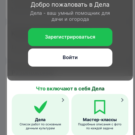
определенных травянистых кормовых
Добро пожаловать в Дела
растений.
Дела - ваш умный помощник для
дачи и огорода
Каким растениям вредит
Зарегистрироваться
Вьюнок, повой, щавель, батат.
Войти
Размножение
Количество поколений в год (1–3) зависит
Что включают в себя Дела
от климата места обитания.
Очень мелкие светлые "сетчатые" яйца
откладываются группами на кормовые
Дела
Мастер-классы
растения. Гусеницы питаются тут же, часто
Список работ по основным
Подробные описания с фото
забираясь внутрь стеблей, сворачивая
дачным культурам
по каждой задаче