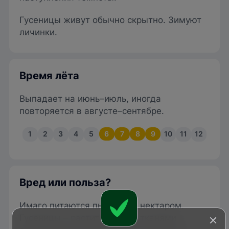
Гусеницы живут обычно скрытно. Зимуют
личинки.
Время лёта
Выпадает на июнь–июль, иногда
повторяется в августе–сентябре.
1
2
3
4
5
6
7
8
9
10
11
12
Вред или польза?
Имаго питаются пыльцой и нектаром.
Гусеницы – растительными тканями