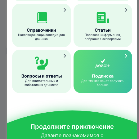
листья трубочкой или "минируя" их.
Куколки длинные, без кокона, прицеплены
задним концом к поверхности на нитях, как
у дневных бабочек. Стадия куколки длится
Справочники
Статьи
Настоящая энциклопедия для
Полезная информация,
1–2 недели.
дачника
собранная экспертами
Гусеница
Вопросы и ответы
Подписка
Для внимательных и
Для тех кто хочет получать
заботливых дачников
больше
Продолжите приключение
Давайте познакомимся с
