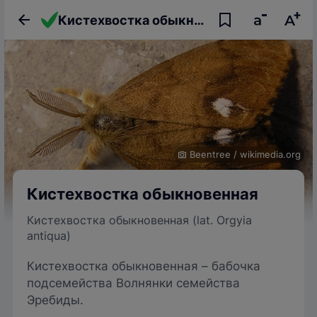
Кистехвостка обыкновенная
Beentree
/
wikimedia.org
Кистехвостка обыкновенная
Кистехвостка обыкновенная (lat. Orgyia
antiqua)
Кистехвостка обыкновенная – бабочка
подсемейства Волнянки семейства
Эребиды.