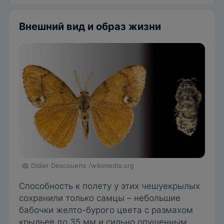
Внешний вид и образ жизни
Didier Descouens
/wikimedia.org
Способность к полету у этих чешуекрылых
сохранили только самцы – небольшие
бабочки желто-бурого цвета с размахом
крыльев до 35 мм и сильно опушенным