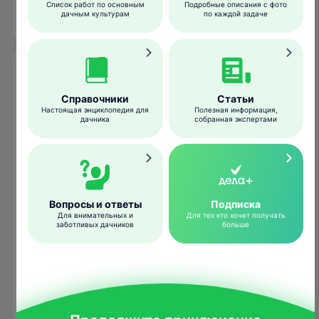
Список работ по основным
Подробные описания с фото
зимуют.
дачным культурам
по каждой задаче
Гусеница
Справочники
Статьи
Настоящая энциклопедия для
Полезная информация,
дачника
собранная экспертами
Вопросы и ответы
Подписка
Для внимательных и
Для тех кто хочет получать
заботливых дачников
больше
Makro Freak
/wikimedia.org