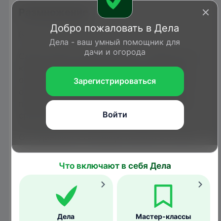
Размножение
Добро пожаловать в Дела
В год развивается 1–3 поколения.
Дела - ваш умный помощник для
дачи и огорода
Самка редко уходит далеко с поверхности
кокона, из которого появилась. Здесь же
она спаривается и откладывает рядами в
Зарегистрироваться
один слой светло-серые яйца во второй
половине июня – начале июля и погибает
Войти
сразу же после кладки.
Отродившиеся гусеницы питаются в июле–
августе 1–2 месяца и окукливаются в
кронах деревьев, трещинах коры на
Что включают в себя Дела
стволах и ветвях. Куколки светло-желтые,
стадия длится 1–3 недели.
Бабочки второго поколения появляются в
Дела
Мастер-классы
августе и откладывают яйца, которые