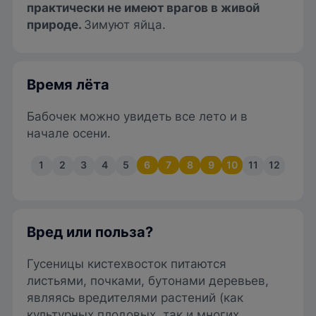
практически не имеют врагов в живой
природе.
Зимуют яйца.
Время лёта
Бабочек можно увидеть все лето и в
начале осени.
1
2
3
4
5
6
7
8
9
10
11
12
Вред или польза?
Гусеницы кистехвосток питаются
листьями, почками, бутонами деревьев,
являясь вредителями растений (как
культурных плодовых, так и многих