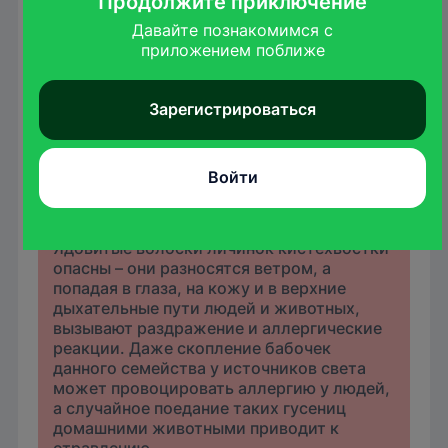
Продолжите приключение
Темного цвета, с красными пятнами и
Давайте познакомимся с

множеством длинных ядовитых ворсинок.
приложением поближе
Имеет 4 желтых хохолка на спине и один
рыжеватого цвета на голове. Внешний вид
Зарегистрироваться
гусениц отпугивает потенциальных
хищников, предупреждая их о
несъедобности.
Войти
Ядовитые волоски личинок кистехвостки
опасны – они разносятся ветром, а
попадая в глаза, на кожу и в верхние
дыхательные пути людей и животных,
вызывают раздражение и аллергические
реакции. Даже скопление бабочек
данного семейства у источников света
может провоцировать аллергию у людей,
а случайное поедание таких гусениц
домашними животными приводит к