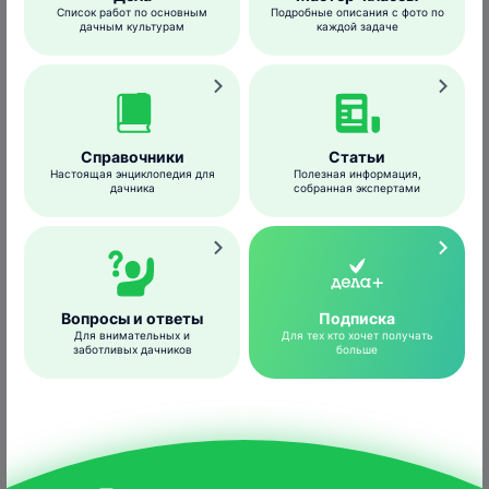
гусеницы питаются там же.
Список работ по основным
Подробные описания с фото по
дачным культурам
каждой задаче
Окукливание в конце лета – начале осени
происходит на стволах и ветках в очень
прочном коконе, в который вплетены
кусочки древесной коры. Куколка темная,
Справочники
Статьи
буро-красная, толстая, цилиндрическая.
Настоящая энциклопедия для
Полезная информация,
дачника
собранная экспертами
Гусеница
Вопросы и ответы
Подписка
Для внимательных и
Для тех кто хочет получать
заботливых дачников
больше