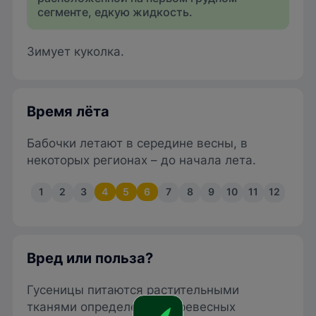
сегменте, едкую жидкость.
Зимует куколка.
Время лёта
Бабочки летают в середине весны, в
некоторых регионах – до начала лета.
1
2
3
4
5
6
7
8
9
10
11
12
Вред или польза?
Гусеницы питаются растительными
тканями определенных древесных