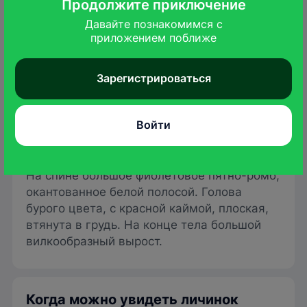
Продолжите приключение
Давайте познакомимся с

приложением поближе
Зарегистрироваться
Pekka Raukko
/wikimedia.org
Войти
Молодая личинка тонкая, черная, с
красной "вилкой" на конце тела. Взрослая –
"толстая", до 6 см в длину, зеленого цвета.
На спине большое фиолетовое пятно-ромб,
окантованное белой полосой. Голова
бурого цвета, с красной каймой, плоская,
втянута в грудь. На конце тела большой
вилкообразный вырост.
Когда можно увидеть личинок