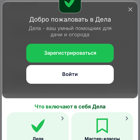
растений.
Добро пожаловать в Дела
Дела - ваш умный помощник для
Каким растениям вредит
дачи и огорода
Кормовые растения личинок – ивы, осины и
тополя.
Зарегистрироваться
Войти
Размножение
В году развивается одно поколение.
Самки после спаривания откладывают до
Что включают в себя Дела
400 коричнево-бронзовых
полушаровидных яиц поодиночке на
верхнюю часть листьев, реже – на ветки
кормовых растений. Отродившиеся
Дела
Мастер-классы