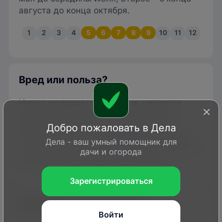
августа до конца октября.
1
2
3
4
5
6
7
8
9
10
11
12
Вред или польза?
Имаго не вредят растениям, питаются
нектаром (в основном на васильках,
мыльнянках, синяках, геранях, астрах,
Добро пожаловать в Дела
петуниях, флоксах,
жимолости
, буддлее и
Дела - ваш умный помощник для
др.). Личинки поедают растительные ткани
дачи и огорода
определенных кормовых растений.
Зарегистрироваться
Каким растениям вредит
Войти