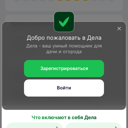
Вред или польза?
Имаго питаются нектаром, гусеницы –
Добро пожаловать в Дела
растительными тканями травянистых
Дела - ваш умный помощник для
растений.
дачи и огорода
Зарегистрироваться
Каким растениям вредит
Кормом для личинок служат в основном
Войти
злаки (мятлик, бухарник, овсяница,
лисохвост, коротконожка, душистый
колосок).
Что включают в себя Дела