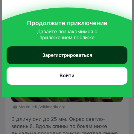
Гусеница
Продолжите приключение
Давайте познакомимся с

приложением поближе
Зарегистрироваться
Войти
Martin lell
/wikimedia.org
В длину они до 25 мм. Окрас светло-
зеленый. Вдоль спины по бокам ниже
дыхальца проходит тонкая светлая линия,