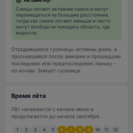
Самцы летают активнее самок и могут
перемещаться на большие расстояния,
тогда как самки летают меньше и часто
могут вообще не покидать область, где
выросли.
Отродившиеся гусеницы активны днем, а
проснувшиеся после зимовки и прошедшие
последнюю или предпоследнюю линьку –
по ночам. Зимует гусеница.
Время лёта
Лёт начинается с начала июня и
продолжается до начала сентября.
1
2
3
4
5
6
7
8
9
10
11
12