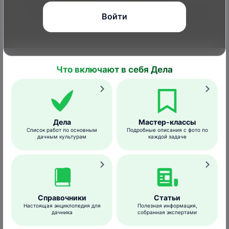
1
2
3
4
5
6
7
8
9
10
11
12
Войти
Вред или польза?
Что включают в себя Дела
Взрослые насекомые питаются нектаром,
соком перезревших фруктов, личинки –
растительными тканями кормовых культур.
Дела
Мастер-классы
Список работ по основным
Подробные описания с фото по
дачным культурам
каждой задаче
Каким растениям вредит
Кормовые растения траурниц – клен,
тополь, ольха, береза, ясень, хмель
Справочники
Статьи
обыкновенный,
роза
, шиповник,
малина
,
Настоящая энциклопедия для
Полезная информация,
ива, липа,
крапива
двудомная.
дачника
собранная экспертами