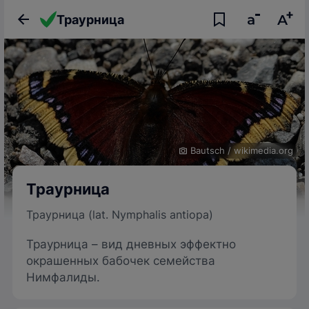
Траурница
Bautsch
/
wikimedia.org
Траурница
Траурница (lat. Nymphalis antiopa)
Траурница – вид дневных эффектно
окрашенных бабочек семейства
Нимфалиды.