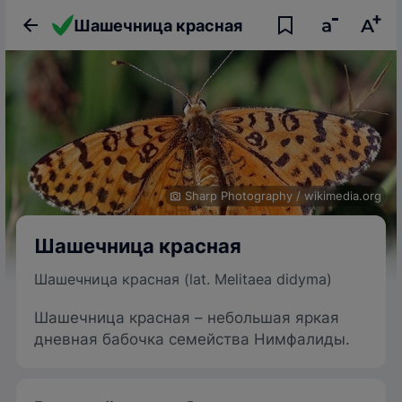
Шашечница красная
Sharp Photography
/
wikimedia.org
Шашечница красная
Шашечница красная (lat. Melitaea didyma)
Шашечница красная – небольшая яркая
дневная бабочка семейства Нимфалиды.