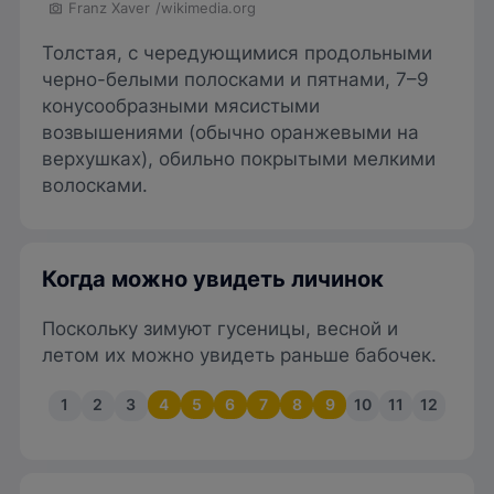
Franz Xaver
/wikimedia.org
Толстая, с чередующимися продольными
черно-белыми полосками и пятнами, 7–9
конусообразными мясистыми
возвышениями (обычно оранжевыми на
верхушках), обильно покрытыми мелкими
волосками.
Когда можно увидеть личинок
Поскольку зимуют гусеницы, весной и
летом их можно увидеть раньше бабочек.
1
2
3
4
5
6
7
8
9
10
11
12