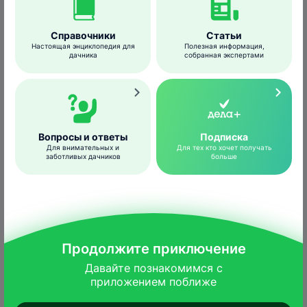
зопнике и др.
Справочники
Статьи
Настоящая энциклопедия для
Полезная информация,
дачника
собранная экспертами
Размножение
В году обычно два поколения, однако при
неблагоприятных условиях часть гусениц
первого поколения уходит в диапаузу.
Вопросы и ответы
Подписка
Для внимательных и
Для тех кто хочет получать
заботливых дачников
больше
Самки делают кладки по 30–50
грушевидных яиц на нижнюю сторону
листьев кормовых растений. Гусеницы
первого-четвертого возрастов держатся
небольшими группами, но, в отличие от
Продолжите приключение
других шашечниц, гнезд из шелковины не
плетут. Зимуют гусеницы под мхом или
Давайте познакомимся с

приложением поближе
среди листьев, соединенных паутиной.
Весной и в начале лета они расползаются и