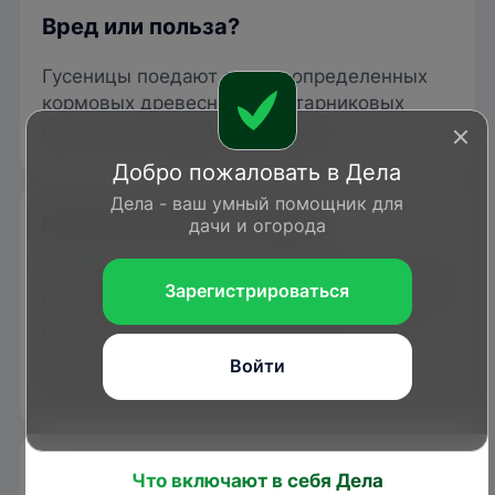
Вред или польза?
Гусеницы поедают листья определенных
кормовых древесных и кустарниковых
растений, обгрызая их с краев.
Добро пожаловать в Дела
Дела - ваш умный помощник для
Каким растениям вредит
дачи и огорода
Личинки питаются на растениях семейства
Зарегистрироваться
Розоцветные (боярышник, тёрн, черемуха,
рябина,
яблоня
,
вишня
,
слива
), на юге
ареала к кормовым растениям
Войти
добавляются
персик
и миндаль.
Размножение
Что включают в себя Дела