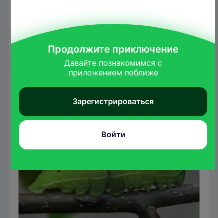
Окукливаются подалирии обычно в
прикорневой части густого кустарника,
заполненной сухими листьями, или в щелях
на стволах деревьев.
Продолжите приключение
Давайте познакомимся с

приложением поближе
Гусеница
Зарегистрироваться
Войти