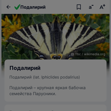
Подалирий
Tbc
/
wikimedia.org
Подалирий
Подалирий (lat. Iphiclides podalirius)
Подалирий – крупная яркая бабочка
семейства Парусники.