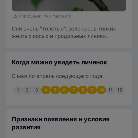
Franz Xaver
/wikimedia.org
Они очень "толстые", зеленые, в тонких
желтых косых и продольных линиях.
Когда можно увидеть личинок
С мая по апрель следующего года.
1
2
3
4
5
6
7
8
9
10
11
12
Признаки появления и условия
развития