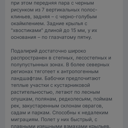
при этом передняя пара с черным
рисунком из 7 вертикальных полос-
клиньев, задняя – с черно-голубым
окаймлением. Задние крылья с
"хвостиками" длиной до 15 мм, у их
основания – по глазчатому пятну.
Подалирий достаточно широко
распространен в степных, лесостепных и
полупустынных зонах. В более северных
регионах тяготеет к антропогенным
ландшафтам. Бабочки предпочитают
теплые участки с кустарниковой
растительностью, летают по лесным
опушкам, полянам, редколесьям, поймам
рек, закустаренным склонам оврагов,
садам и паркам. Способны к недалеким
миграциям. Полет у них быстрый, с
плавными изящными взмахами крыльев.