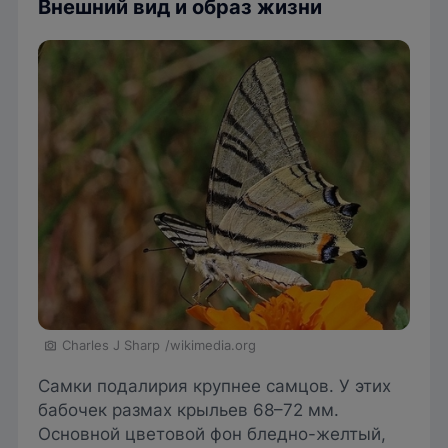
Внешний вид и образ жизни
Charles J Sharp
/wikimedia.org
Самки подалирия крупнее самцов. У этих
бабочек размах крыльев 68–72 мм.
Основной цветовой фон бледно-желтый,