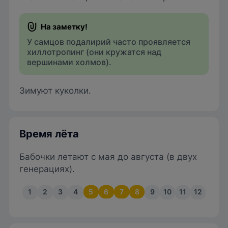
У самцов подалирий часто проявляется
хиллотропинг (они кружатся над
вершинами холмов).
Зимуют куколки.
Время лёта
Бабочки летают с мая до августа (в двух
генерациях).
1
2
3
4
5
6
7
8
9
10
11
12