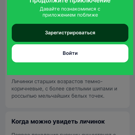
Продолжите приключение
Давайте познакомимся с

приложением поближе
Зарегистрироваться
Войти
Ivar Leidus
/wikimedia.org
Личинки старших возрастов темно-
коричневые, с более светлыми шипами и
россыпью мельчайших белых точек.
Когда можно увидеть личинок
Первое поколение гусениц существует с