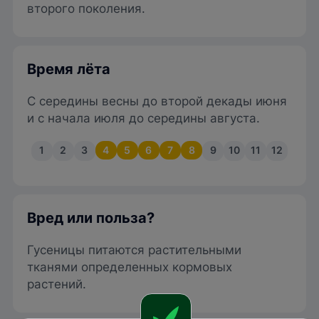
второго поколения.
Время лёта
С середины весны до второй декады июня
и с начала июля до середины августа.
1
2
3
4
5
6
7
8
9
10
11
12
Вред или польза?
Гусеницы питаются растительными
тканями определенных кормовых
растений.