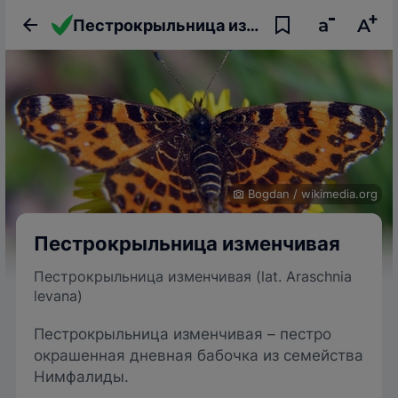
Пестрокрыльница изменчивая
Bogdan
/
wikimedia.org
Пестрокрыльница изменчивая
Пестрокрыльница изменчивая (lat. Araschnia
levana)
Пестрокрыльница изменчивая – пестро
окрашенная дневная бабочка из семейства
Нимфалиды.