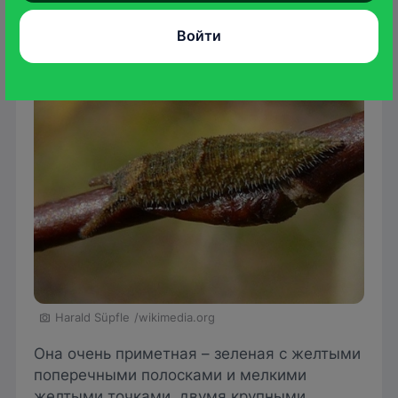
Гусеница
Войти
Harald Süpfle
/wikimedia.org
Она очень приметная – зеленая с желтыми
поперечными полосками и мелкими
желтыми точками, двумя крупными