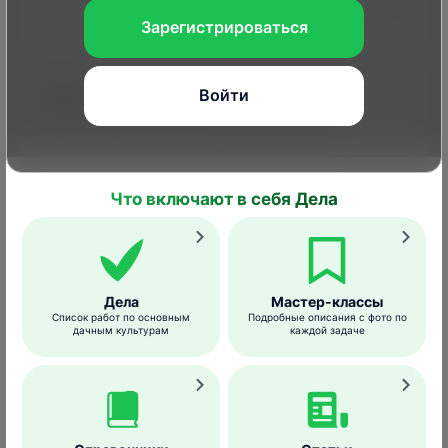
1
2
3
4
5
6
7
8
9
10
11
12
Зарегистрироваться
Вред или польза?
Войти
Взрослые насекомые растениям не
опасны, вредят гусеницы на стадии
личинки (предпочитаемые кормовые
Что включают в себя Дела
растения указаны в видовом названии
бабочек).
Они питаются на периферии листа,
Дела
Мастер-классы
оставляя основную жилку нетронутой.
Список работ по основным
Подробные описания с фото по
дачным культурам
каждой задаче
Каким растениям вредит
Чаще всего гусениц можно увидеть на