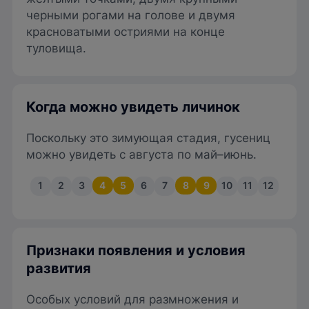
черными рогами на голове и двумя
красноватыми остриями на конце
туловища.
Когда можно увидеть личинок
Поскольку это зимующая стадия, гусениц
можно увидеть с августа по май–июнь.
1
2
3
4
5
6
7
8
9
10
11
12
Признаки появления и условия
развития
Особых условий для размножения и