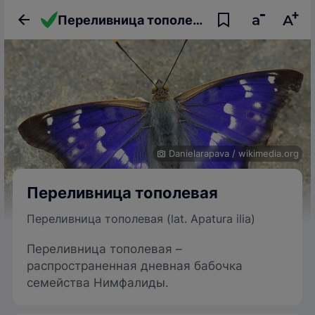
Переливница тополевая
Danielarapava
/
wikimedia.org
Переливница тополевая
Переливница тополевая (lat. Apatura ilia)
Переливница тополевая –
распространенная дневная бабочка
семейства Нимфалиды.