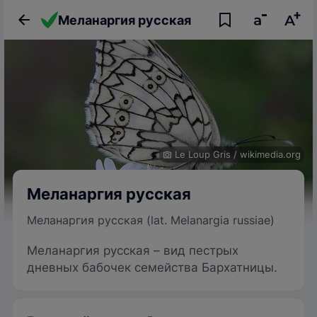
Меланаргия русская
Le Loup Gris
/
wikimedia.org
Меланаргия русская
Меланаргия русская (lat. Melanargia russiae)
Меланаргия русская – вид пестрых
дневных бабочек семейства Бархатницы.