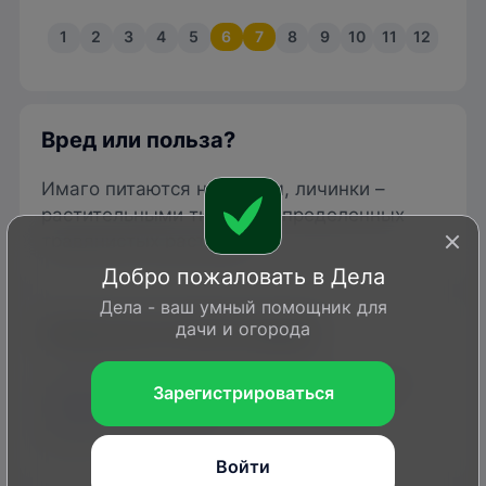
1
2
3
4
5
6
7
8
9
10
11
12
Вред или польза?
Имаго питаются нектаром, личинки –
растительными тканями определенных
травянистых растений.
Добро пожаловать в Дела
Дела - ваш умный помощник для
дачи и огорода
Каким растениям вредит
Кормовые растения меланаргии – злаки
Зарегистрироваться
(
костер
, тимофеевка, мятлик, ковыль,
коротконожка и др.).
Войти