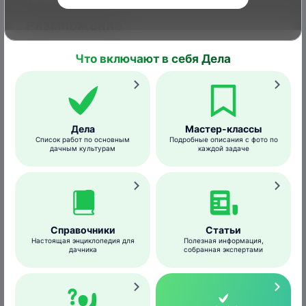
Размножение
Развивается в одном поколении за год.
Что включают в себя Дела
Самки откладывают по одному светло-
зеленому ребристому уплощенному с
концов яйцу на листья и стебли кормового
Дела
Мастер-классы
растения, часто рассеивая их прямо на
Список работ по основным
Подробные описания с фото по
дачным культурам
каждой задаче
лету. Отродившиеся гусеницы питаются
тут же. Куколка светло-коричневого цвета.
Гусеница
Справочники
Статьи
Настоящая энциклопедия для
Полезная информация,
дачника
собранная экспертами