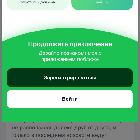
заботливых дачников
больше
Продолжите приключение
Давайте познакомимся с

приложением поближе
Frank Vincentz
/wikimedia.org
Зарегистрироваться
Развиваются гусеницы с конца мая по
сентябрь. Они в длину 1–2 см, темные,
вплоть до черных, с двумя желтоватыми
Войти
полосами по бокам тела и небольшими
зеленоватыми короткими щетинками.
Живут группами на кормовых растениях,
не расползаясь далеко друг от друга, и
только в последнем возрасте ведут