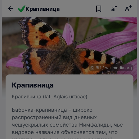
Крапивница
Bff
/
wikimedia.org
Крапивница
Крапивница (lat. Aglais urticae)
Бабочка-крапивница – широко
распространенный вид дневных
чешуекрылых семейства Нимфалиды, чье
видовое название объясняется тем, что