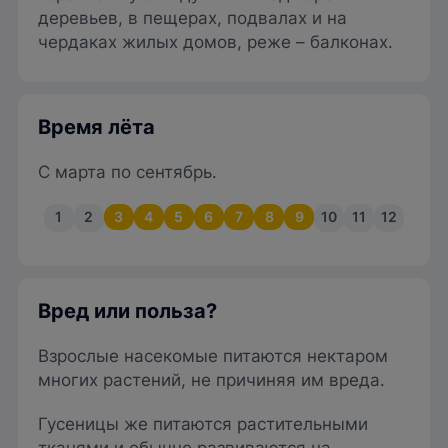
деревьев, в пещерах, подвалах и на
чердаках жилых домов, реже – балконах.
Время лёта
С марта по сентябрь.
1
2
3
4
5
6
7
8
9
10
11
12
Вред или польза?
Взрослые насекомые питаются нектаром
многих растений, не причиняя им вреда.
Гусеницы же питаются растительными