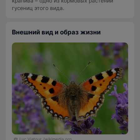
крапива – одно из кормовых растений
гусениц этого вида.
Внешний вид и образ жизни
Luc Viatour
/wikimedia.org