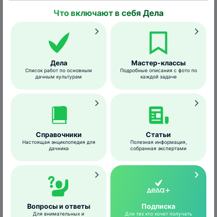
1–3 недели вылупляются личинки. Они
окукливаются на кормовых растениях,
Что включают в себя Дела
строениях, заборах или в каком-либо
укрытии.
Куколка угловатая, красно-бурого либо
Дела
Мастер-классы
черного цвета, с золотыми точками,
Список работ по основным
Подробные описания с фото по
дачным культурам
каждой задаче
иногда и вовсе золотистая, свободная и
прикрепляется головой вниз. Стадия
куколки длится около 2 недель.
Справочники
Статьи
Гусеница
Настоящая энциклопедия для
Полезная информация,
дачника
собранная экспертами
Вопросы и ответы
Подписка
Для внимательных и
Для тех кто хочет получать