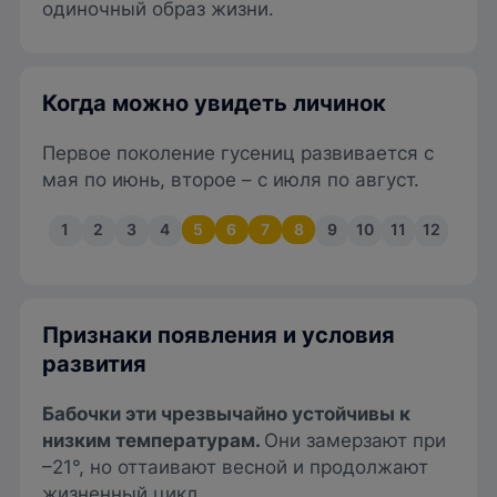
одиночный образ жизни.
Когда можно увидеть личинок
Первое поколение гусениц развивается с
мая по июнь, второе – с июля по август.
1
2
3
4
5
6
7
8
9
10
11
12
Признаки появления и условия
развития
Бабочки эти чрезвычайно устойчивы к
низким температурам.
Они замерзают при
–21°, но оттаивают весной и продолжают
жизненный цикл.