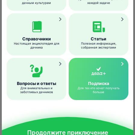
дачным культурам
каждой задаче
Окукливается пеструшка на нижней
стороне листьев или на ветвях дерева
головой вниз. Куколка желтая, с двумя
выростами, стадия продолжается 6–14
дней.
Справочники
Статьи
Настоящая энциклопедия для
Полезная информация,
дачника
собранная экспертами
Гусеница
Вопросы и ответы
Подписка
Для внимательных и
Для тех кто хочет получать
заботливых дачников
больше
Продолжите приключение