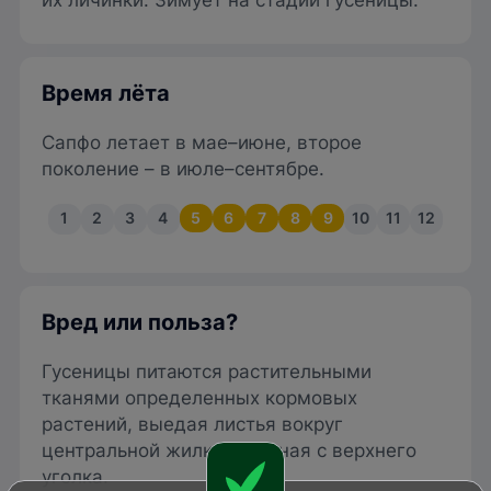
их личинки. Зимует на стадии гусеницы.
Время лёта
Сапфо летает в мае–июне, второе
поколение – в июле–сентябре.
1
2
3
4
5
6
7
8
9
10
11
12
Вред или польза?
Гусеницы питаются растительными
тканями определенных кормовых
растений, выедая листья вокруг
центральной жилки, начиная с верхнего
уголка.