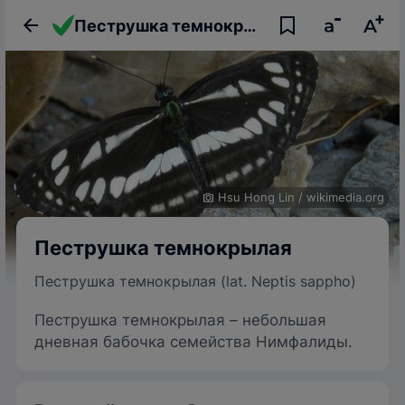
Пеструшка темнокрылая
Hsu Hong Lin
/
wikimedia.org
Пеструшка темнокрылая
Пеструшка темнокрылая (lat. Neptis sappho)
Пеструшка темнокрылая – небольшая
дневная бабочка семейства Нимфалиды.