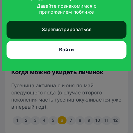
Давайте познакомимся с

приложением поближе
pyrgus.de
Зарегистрироваться
Желтовато-бурая, с бело-зеленым
"седлом".
Войти
Когда можно увидеть личинок
Гусеница активна с июня по май
следующего года (в случае второго
поколения часть гусениц окукливается уже
в первый год).
1
2
3
4
5
6
7
8
9
10
11
12