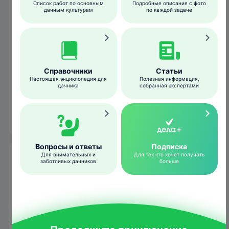
Список работ по основным
Подробные описания с фото
желто-серое, в коричневых крапинках,
дачным культурам
по каждой задаче
позже фиолетово-серое. Отродившиеся
гусеницы ведут чрезвычайно скрытный
образ жизни и питаются только ночью,
зачастую даже не на поверхности
растения, а внутри стеблей.
Справочники
Статьи
Настоящая энциклопедия для
Полезная информация,
дачника
собранная экспертами
Окукливание происходит в мае–июне в
рыхлой паутине на земле. Куколка
коричнево-желтая, в легком коконе.
Вопросы и ответы
Подписка
Для внимательных и
Для тех кто хочет получать
Гусеница
заботливых дачников
больше