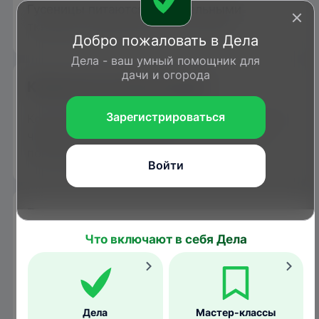
Гусеницы питаются растительными
тканями определенных растений.
Добро пожаловать в Дела
Дела - ваш умный помощник для
дачи и огорода
Каким растениям вредит
Зарегистрироваться
Кормовые культуры гусениц – злаки, в том
числе ежа сборная, мятлик однолетний,
полевица собачья и др.
Войти
Размножение
Что включают в себя Дела
В году развивается одно поколение.
Оплодотворенная самка откладывает
шаровидные яйца по одному на листья
кормовых растений. Яйцо сначала светлое,
Дела
Мастер-классы