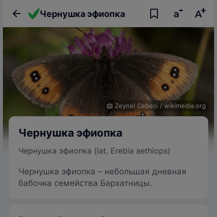
Чернушка эфиопка
Zeynel Cebeci
/
wikimedia.org
Чернушка эфиопка
Чернушка эфиопка (lat. Erebia aethiops)
Чернушка эфиопка – небольшая дневная
бабочка семейства Бархатницы.