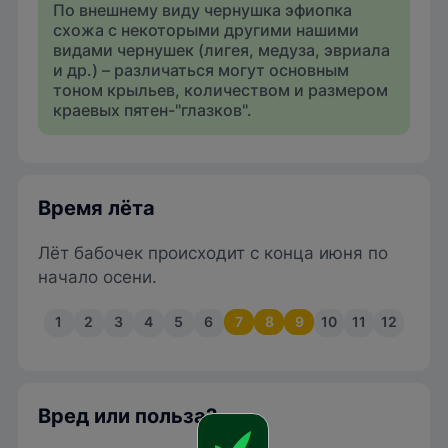
По внешнему виду чернушка эфиопка
схожа с некоторыми другими нашими
видами чернушек (лигея, медуза, эвриала
и др.) – различаться могут основным
тоном крыльев, количеством и размером
краевых пятен-"глазков".
Время лёта
Лёт бабочек происходит с конца июня по
начало осени.
1
2
3
4
5
6
7
8
9
10
11
12
Вред или польза?