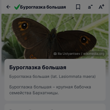
Буроглазка большая
Ilia Ustyantsev
/
wikimedia.org
Буроглазка большая
Буроглазка большая (lat. Lasiommata maera)
Буроглазка большая – крупная бабочка
семейства Бархатницы.