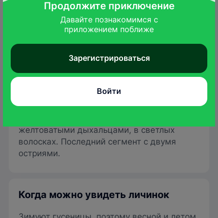
Продолжите приключение
Давайте познакомимся с

приложением поближе
Зарегистрироваться
pyrgus.de
Войти
Светло-зеленая, с темно-зеленой полосой
вдоль спины в широком беловато-зеленом
обрамлении и серовато-белой линией над
желтоватыми дыхальцами, в светлых
волосках. Последний сегмент с двумя
остриями.
Когда можно увидеть личинок
Зимуют гусеницы, поэтому весной и летом