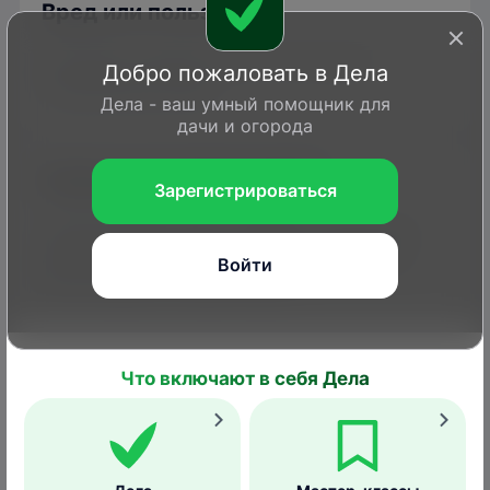
Вред или польза?
Гусеницы питаются растительными
Добро пожаловать в Дела
тканями растений.
Дела - ваш умный помощник для
дачи и огорода
Каким растениям вредит
Зарегистрироваться
Личинки буроглазок поедают различные
дикорастущие злаки (мятлик, овсяница,
Войти
ежа, манник, ячмень и др.).
Размножение
Что включают в себя Дела
Количество поколений в год (1–3) зависит
от климата места обитания.