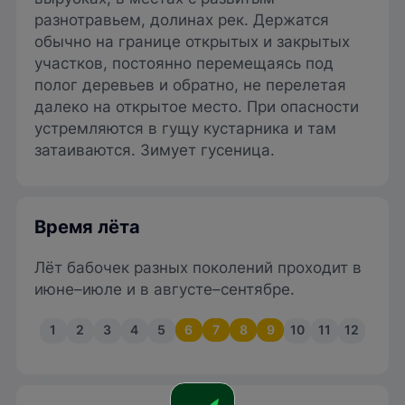
разнотравьем, долинах рек. Держатся
обычно на границе открытых и закрытых
участков, постоянно перемещаясь под
полог деревьев и обратно, не перелетая
далеко на открытое место. При опасности
устремляются в гущу кустарника и там
затаиваются. Зимует гусеница.
Время лёта
Лёт бабочек разных поколений проходит в
июне–июле и в августе–сентябре.
1
2
3
4
5
6
7
8
9
10
11
12